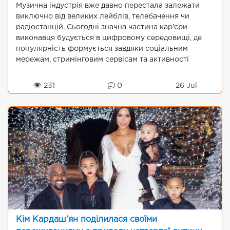
Музична індустрія вже давно перестала залежати
виключно від великих лейблів, телебачення чи
радіостанцій. Сьогодні значна частина кар'єри
виконавця будується в цифровому середовищі, де
популярність формується завдяки соціальним
мережам, стримінговим сервісам та активності
слухачів.
👁 231
0
26 Jul
Кім Кардаш’ян поділилася своїми