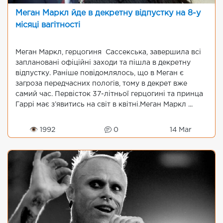
Меган Маркл йде в декретну відпустку на 8-у
місяці вагітності
Меган Маркл, герцогиня Сассекська, завершила всі
заплановані офіційні заходи та пішла в декретну
відпустку. Раніше повідомлялось, що в Меган є
загроза передчасних пологів, тому в декрет вже
самий час. Первісток 37-літньої герцогині та принца
Гаррі має з’явитись на світ в квітні.Меган Маркл ...
👁 1992
0
14 Mar