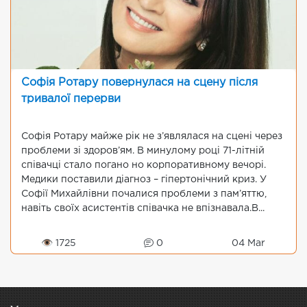
Софія Ротару повернулася на сцену після
тривалої перерви
Софія Ротару майже рік не з’являлася на сцені через
проблеми зі здоров’ям. В минулому році 71-літній
співачці стало погано но корпоративному вечорі.
Медики поставили діагноз – гіпертонічний криз. У
Софії Михайлівни почалися проблеми з пам’яттю,
навіть своїх асистентів співачка не впізнавала.В...
👁 1725
0
04 Mar