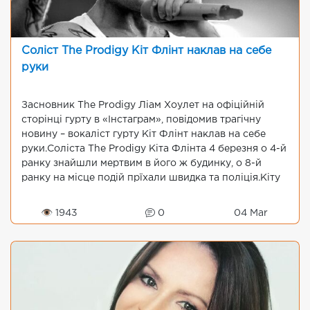
Соліст The Prodigy Кіт Флінт наклав на себе
руки
Засновник The Prodigy Ліам Хоулет на офіційній
сторінці гурту в «Інстаграм», повідомив трагічну
новину – вокаліст гурту Кіт Флінт наклав на себе
руки.Соліста The Prodigy Кіта Флінта 4 березня о 4-й
ранку знайшли мертвим в його ж будинку, о 8-й
ранку на місце подій прїхали швидка та поліція.Кіту
Ф...
👁 1943
0
04 Mar