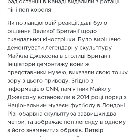
радіостанції в Канаді видалили з ротації
піні поп короля.
Як по ланцюговій реакції, далі було
рішення Великої Британії щодо
скандальної кінострічки. Було вирішено
демонтувати легендарну скульптуру
Майкла Джексона в столиці Британії.
Ініціатори демонтажу вони ж
представники музею, виказали свою точку
зору з цього приводу. Згідно з
інформацією CNN, пам’ятник Майклу
Джексону встановили в 2014 році поряд з
Національним музеєм футболу в Лондоні.
Різнобарвна скульптура заввишки два
метри, та зображає поп легенду в одному
з його знаменитих образів. Витвір