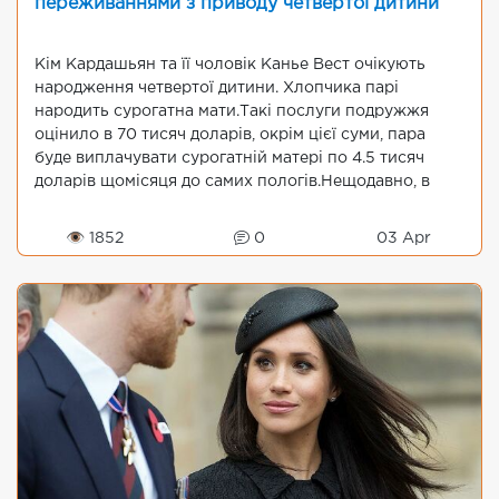
переживаннями з приводу четвертої дитини
Кім Кардашьян та її чоловік Канье Вест очікують
народження четвертої дитини. Хлопчика парі
народить сурогатна мати.Такі послуги подружжя
оцінило в 70 тисяч доларів, окрім цієї суми, пара
буде виплачувати сурогатній матері по 4.5 тисяч
доларів щомісяця до самих пологів.Нещодавно, в
реаліті-шоу «Сі...
👁 1852
0
03 Apr