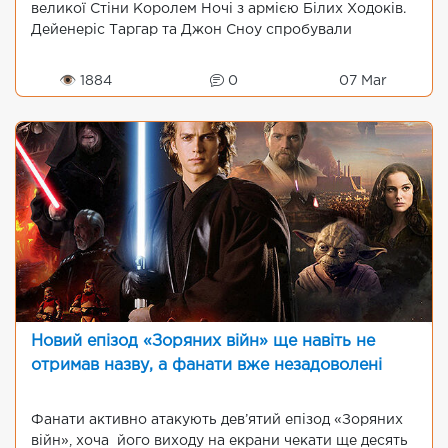
великої Стіни Королем Ночі з армією Білих Ходоків.
Дейенеріс Таргар та Джон Сноу спробували
залучитися підт...
👁 1884
0
07 Mar
Новий епізод «Зоряних війн» ще навіть не
отримав назву, а фанати вже незадоволені
Фанати активно атакують дев’ятий епізод «Зоряних
війн», хоча його виходу на екрани чекати ще десять