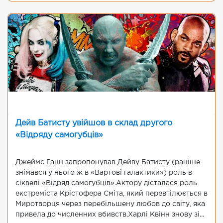
Дейв Батисту увійшов в склад другого
«Відряду самогубців»
Джеймс Ганн запропонував Дейву Батисту (раніше
знімався у нього ж в «Вартові галактики») роль в
сіквелі «Відряд самогубців».Актору дісталася роль
екстреміста Крістофера Сміта, який перевтілюється в
Миротворця через перебільшену любов до світу, яка
привела до численних вбивств.Харлі Квінн знову зі...