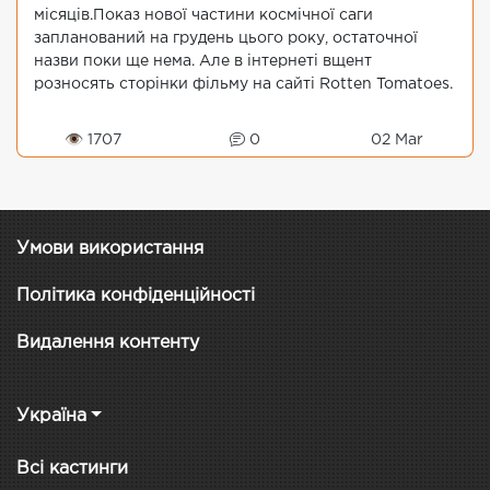
місяців.Показ нової частини космічної саги
запланований на грудень цього року, остаточної
назви поки ще нема. Але в інтернеті вщент
розносять сторінки фільму на сайті Rotten Tomatoes.
Фанати ...
👁 1707
0
02 Mar
Умови використання
Політика конфіденційності
Видалення контенту
Україна
Всі кастинги