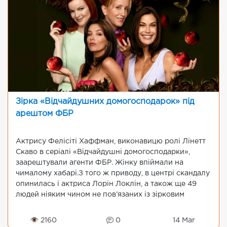
Зірка «Відчайдушних домогосподарок» під
арештом ФБР
Актрису Фелісіті Хаффман, виконавицю ролі Лінетт
Скаво в серіалі «Відчайдушні домогосподарки»,
заарештували агенти ФБР. Жінку впіймали на
чималому хабарі.З того ж приводу, в центрі скандалу
опинилась і актриса Лорін Локлін, а також ще 49
людей ніяким чином не пов’язаних із зірковим
життям.Весь аж...
👁 2160
0
14 Mar