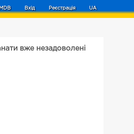
MDB
Вхід
Реєстрація
UA
анати вже незадоволені