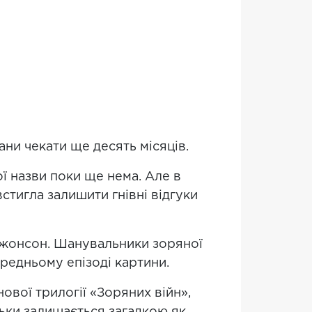
ани чекати ще десять місяців.
ої назви поки ще нема. Але в
стигла залишити гнівні відгуки
Джонсон. Шанувальники зоряної
редньому епізоді картини.
вої трилогії «Зоряних війн»,