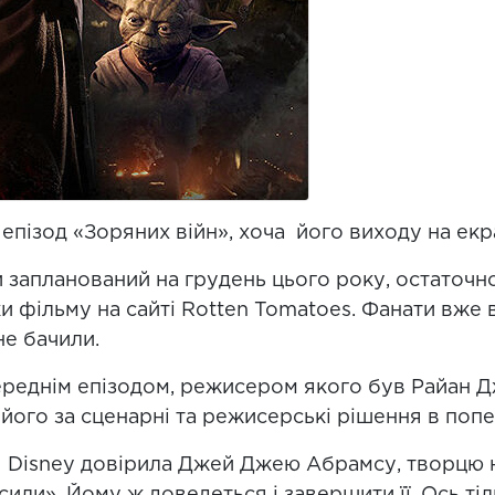
епізод «Зоряних війн», хоча його виходу на екр
и запланований на грудень цього року, остаточн
и фільму на сайті Rotten Tomatoes. Фанати вже в
не бачили.
ереднім епізодом, режисером якого був Райан 
його за сценарні та режисерські рішення в попе
я Disney довірила Джей Джею Абрамсу, творцю но