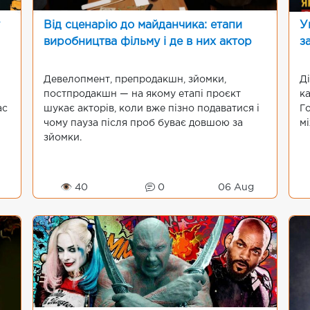
Від сценарію до майданчика: етапи
У
виробництва фільму і де в них актор
з
Девелопмент, препродакшн, зйомки,
Ді
постпродакшн — на якому етапі проєкт
ка
ас
шукає акторів, коли вже пізно подаватися і
Го
чому пауза після проб буває довшою за
м
зйомки.
👁 40
0
06 Aug