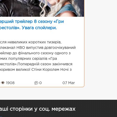
ерший трейлер 8 сезону «Гри
рестолів». Увага спойлери.
ісля невеликих коротких тизерів,
елеканал НВО випустив довгоочікуваний
рейлер до фінального сезону одного з
амих популярних серіалів «Гра
рестолів».Попередній сезон закінчився
роривом великої Стіни Королем Ночі з
рмією Білих Ходоків. Дейенеріс Таргар та
жон Сноу спробували залучитися підт...
👁 1908
0
07 Mar
аші сторінки у соц. мережах