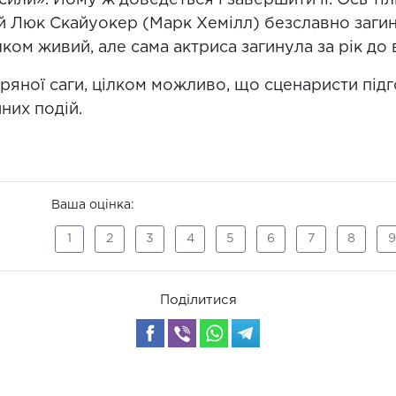
ли». Йому ж доведеться і завершити її. Ось тіл
Люк Скайуокер (Марк Хемілл) безславно загину
ком живий, але сама актриса загинула за рік до
ряної саги, цілком можливо, що сценаристи підг
них подій.
Ваша оцінка:
1
2
3
4
5
6
7
8
9
Поділитися