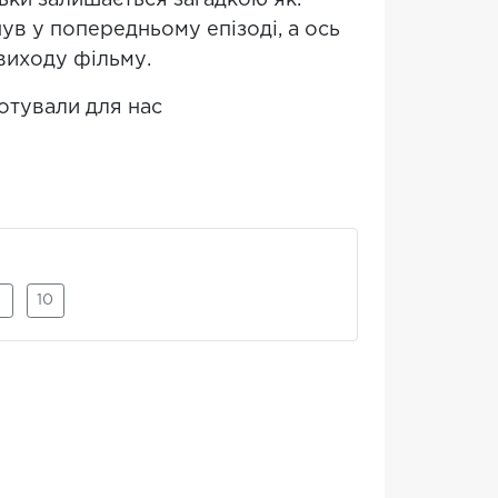
ьки залишається загадкою як.
в у попередньому епізоді, а ось
 виходу фільму.
отували для нас
10