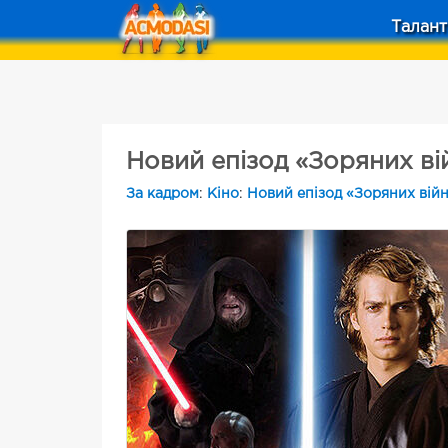
Талант
Новий епізод «Зоряних ві
За кадром
:
Кіно
:
Новий епізод «Зоряних війн