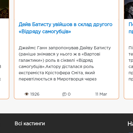
Дейв Батисту увійшов в склад другого
П
«Відряду самогубців»
п
Джеймс Ганн запропонував Дейву Батисту
П
(раніше знімався у нього ж в «Вартові
т
галактики») роль в сіквелі «Відряд
т
З
самогубців».Актору дісталася роль
с
екстреміста Крістофера Сміта, який
п
ж
перевтілюється в Миротворця через
п
з
перебільшену любов до світу, яка привела
а
до численних вбивств.Харлі Квінн знову зі...
Д
👁 1926
0
11 Mar
Н
Всі кастинги