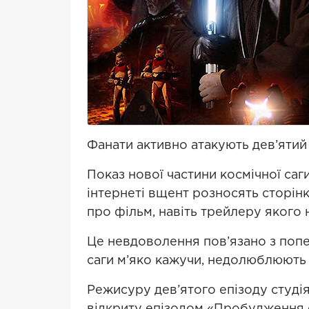
Фанати активно атакують дев’ятий 
Показ нової частини космічної саг
інтернеті вщент розносять сторінк
про фільм, навіть трейлеру якого 
Це невдоволення пов’язано з поп
саги м’яко кажучи, недолюблюють 
Режисуру дев’ятого епізоду студі