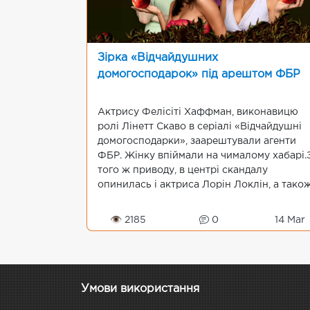
Зірка «Відчайдушних
домогосподарок» під арештом ФБР
Актрису Фелісіті Хаффман, виконавицю
ролі Лінетт Скаво в серіалі «Відчайдушні
домогосподарки», заарештували агенти
ФБР. Жінку впіймали на чималому хабарі.
того ж приводу, в центрі скандалу
опинилась і актриса Лорін Локлін, а тако
ще 49 людей ніяким чином не пов’язаних і
зірковим життям.Весь аж...
👁 2185
0
14 Mar
Умови використання