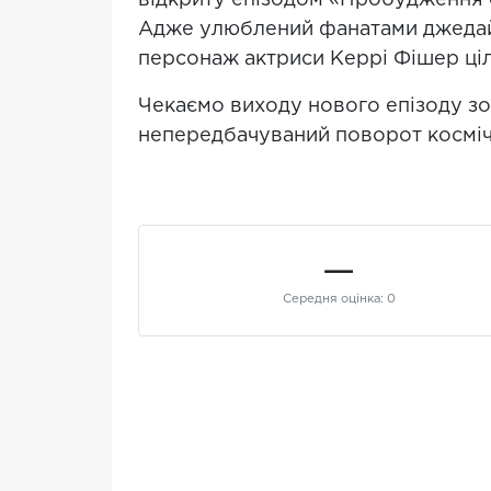
відкриту епізодом «Пробудження си
Адже улюблений фанатами джедай 
персонаж актриси Керрі Фішер ціл
Чекаємо виходу нового епізоду зо
непередбачуваний поворот косміч
—
Середня оцінка:
0