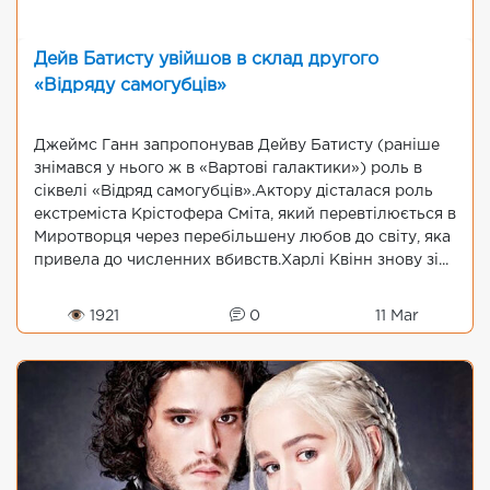
Дейв Батисту увійшов в склад другого
«Відряду самогубців»
Джеймс Ганн запропонував Дейву Батисту (раніше
знімався у нього ж в «Вартові галактики») роль в
сіквелі «Відряд самогубців».Актору дісталася роль
екстреміста Крістофера Сміта, який перевтілюється в
Миротворця через перебільшену любов до світу, яка
привела до численних вбивств.Харлі Квінн знову зі...
👁 1921
0
11 Mar