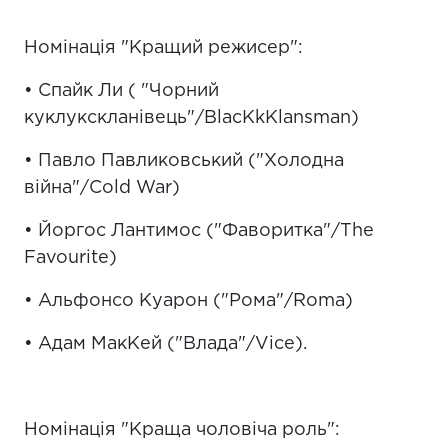
Номінація "Кращий режисер":
• Спайк Ли ( "Чорний
куклукскланівець"/BlacKkKlansman)
• Павло Павликовський ("Холодна
війна"/Cold War)
• Йоргос Лантимос ("Фаворитка"/The
Favourite)
• Альфонсо Куарон ("Рома"/Roma)
• Адам МакКей ("Влада"/Vice).
Номінація "Краща чоловіча роль":