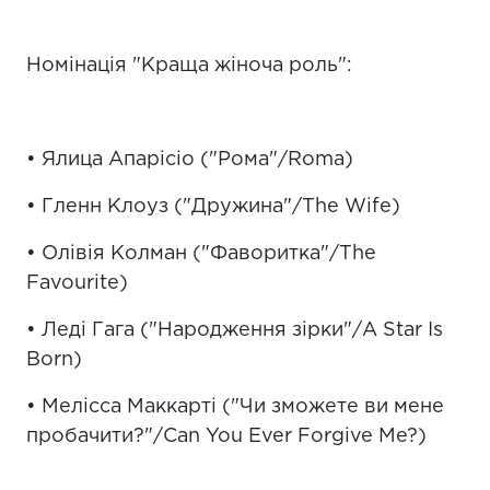
Номінація "Краща жіноча роль":
• Ялица Апарісіо ("Рома"/Roma)
• Гленн Клоуз ("Дружина"/The Wife)
• Олівія Колман ("Фаворитка"/The
Favourite)
• Леді Гага ("Народження зірки"/A Star Is
Born)
• Мелісса Маккарті ("Чи зможете ви мене
пробачити?"/Can You Ever Forgive Me?)