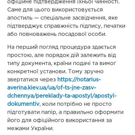
офіційне підтвердження їхньої чинності.
Саме для цього використовується
апостиль — спеціальне засвідчення, яке
підтверджує справжність підпису, печатки
або повноважень посадової особи.
На перший погляд процедура здається
простою, але порядок дій залежить від
типу документа, країни подачі та вимог
конкретної установи. Тому зручно
звертатися через
https://notarius-
averina.kiev.ua/ua/of-ts-jne-zasv-
dchennya/pereklady-ta-apostyl/apostyl-
dokumentiv
, коли потрібно не просто
підготувати папір, а правильно оформити
його для офіційного використання за
межами України.