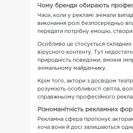
Чому бренди обирають профес
Часи, коли у рекламі знімали випа
виконання ролі безпосередньо впл
передати потрібну емоцію, створи
Особливо це стосується складних 
вірусного контенту. Тут недостат
природність поведінки, вміння імп
знімальному майданчику.
Крім того, актори з досвідом теат
розуміють особливості світла, вол
справжньому професійного рекла
Різноманітність рекламних фор
Рекламна сфера пропонує акторам 
хоча вони й досі залишаються одн