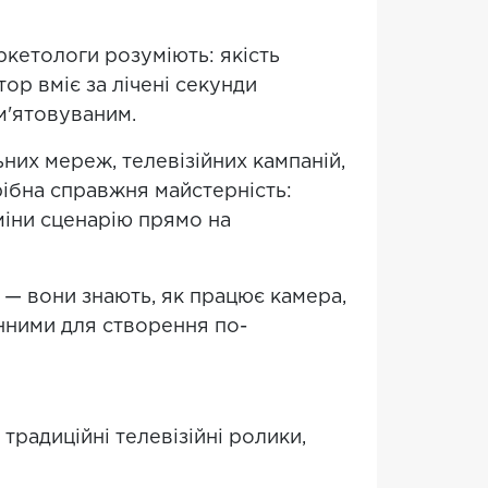
ркетологи розуміють: якість
р вміє за лічені секунди
м'ятовуваним.
них мереж, телевізійних кампаній,
рібна справжня майстерність:
зміни сценарію прямо на
ь — вони знають, як працює камера,
інними для створення по-
радиційні телевізійні ролики,