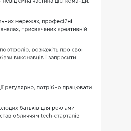
невід'ємна частина цієї команди.
альних мережах, професійні
-каналах, присвячених креативній
портфоліо, розкажіть про свої
 бази виконавців і запросити
ії регулярно, потрібно працювати
олодих батьків для реклами
 став обличчям tech-стартапів