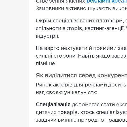
Створення якісних
рекламні креат
Замовники активно шукають виконавц
Окрім спеціалізованих платформ, 
спільноти акторів, кастинг-агенції
індустрії.
Не варто нехтувати й прямими зве
сильні сторони. Навіть якщо зараз
пізніше.
Як виділитися серед конкурент
Ринок акторів для реклами досить
над своєю унікальністю.
Спеціалізація
допомагає стати експ
дитячих товарів, хтось спеціалізу
завдяки вмінню природно працюва