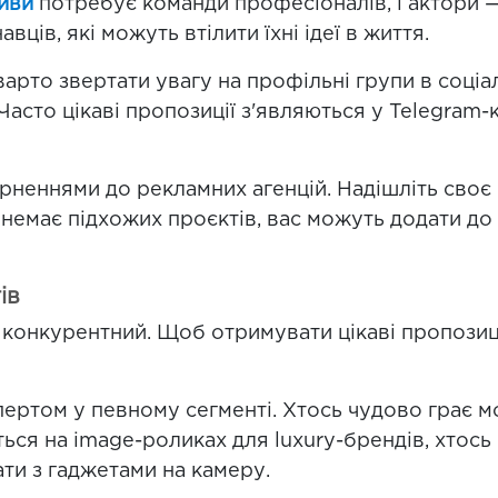
иви
потребує команди професіоналів, і актори — 
ів, які можуть втілити їхні ідеї в життя.
варто звертати увагу на профільні групи в соці
. Часто цікаві пропозиції з'являються у Telegram
рненнями до рекламних агенцій. Надішліть своє 
 немає підхожих проєктів, вас можуть додати до
ів
 конкурентний. Щоб отримувати цікаві пропозиц
ертом у певному сегменті. Хтось чудово грає м
ється на image-роликах для luxury-брендів, хтось
ти з гаджетами на камеру.