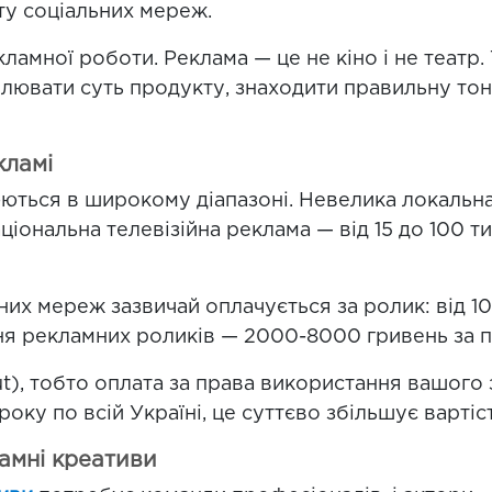
ту соціальних мереж.
ламної роботи. Реклама — це не кіно і не театр. 
плювати суть продукту, знаходити правильну тон
кламі
ються в широкому діапазоні. Невелика локальн
аціональна телевізійна реклама — від 15 до 100 
них мереж зазвичай оплачується за ролик: від 1
ння рекламних роликів — 2000-8000 гривень за п
t), тобто оплата за права використання вашого
ку по всій Україні, це суттєво збільшує вартіс
амні креативи