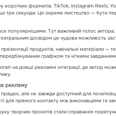
у коротких форматів. TikTok, Instagram Reels, Y
ерші три секунди. Це окреме мистецтво — бути п
се популярнішими. Тут важливий голос актора, й
театральним досвідом це чудова можливість заст
 презентації продуктів, навчальні матеріали —
з передбачуваним графіком та чіткими завданням
опит на довші рекламні інтеграції, де актор мо
лику.
на рекламу
працює, але не завжди доступний для початківців
сті для прямого контакту між виконавцями та за
уку творчих проєктів стали справжнім порятунко