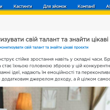
и
Кастинги
Для зйомок
Компанії
A
изувати свій талант та знайти цікав
монетизувати свій талант та знайти цікаві проєкти
нструє стійке зростання навіть у складні часи.
 стає їхньою головною зброєю у цій конкурентній
мні ідеї, надають їм емоційності та переконливо
 додатковим джерелом доходу, а й цілком самос