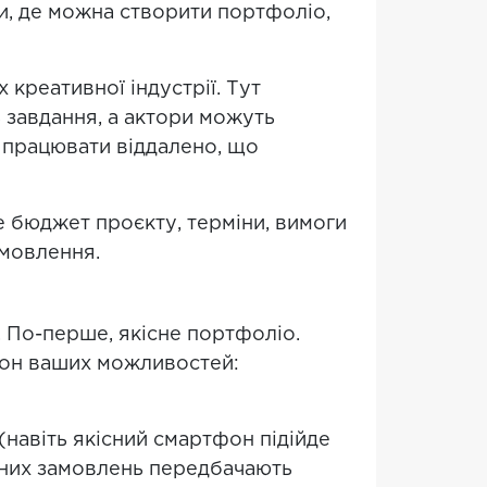
и, де можна створити портфоліо,
 креативної індустрії. Тут
ь завдання, а актори можуть
є працювати віддалено, що
е бюджет проєкту, терміни, вимоги
амовлення.
. По-перше, якісне портфоліо.
азон ваших можливостей:
(навіть якісний смартфон підійде
амних замовлень передбачають