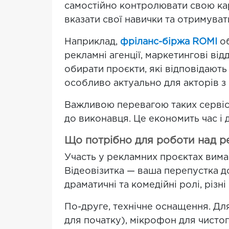
самостійно контролювати свою ка
вказати свої навички та отримуват
Наприклад,
фріланс-біржа ROMI
об
рекламні агенції, маркетингові ві
обирати проєкти, які відповідают
особливо актуально для акторів з 
Важливою перевагою таких сервісі
до виконавця. Це економить час і 
Що потрібно для роботи над 
Участь у рекламних проєктах вимаг
Відеовізитка — ваша перепустка д
драматичні та комедійні ролі, різн
По-друге, технічне оснащення. Дл
для початку), мікрофон для чисто