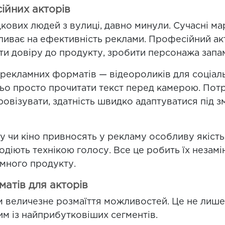
ійних акторів
дкових людей з вулиці, давно минули. Сучасні ма
иває на ефективність реклами. Професійний акто
ти довіру до продукту, зробити персонажа запа
рекламних форматів — відеороликів для соціаль
ньо просто прочитати текст перед камерою. Пот
ровізувати, здатність швидко адаптуватися під 
ру чи кіно привносять у рекламу особливу якіст
одіють технікою голосу. Все це робить їх незам
много продукту.
матів для акторів
величезне розмаїття можливостей. Це не лише т
им із найприбутковіших сегментів.