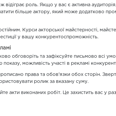
 відіграє роль. Якщо у вас є активна аудиторія
платити більше актору, який може додатково пр
остійним. Курси акторської майстерності, майст
інвестиції у вашу конкурентоспроможність.
ламі
ково обговоріть та зафіксуйте письмово всі умо
 показу, можливість участі в рекламі конкурент
прописано права та обов'язки обох сторін. Звер
користовувати ролик за вказану суму.
 акти виконаних робіт. Це захистить вас у раз