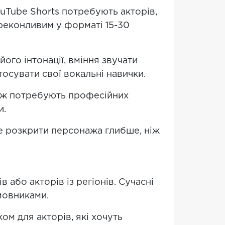
ouTube Shorts потребують акторів,
ереконливим у форматі 15-30
ого інтонації, вміння звучати
осувати свої вокальні навички.
 теж потребують професійних
и.
же розкрити персонажа глибше, ніж
 або акторів із регіонів. Сучасні
мовниками.
м для акторів, які хочуть