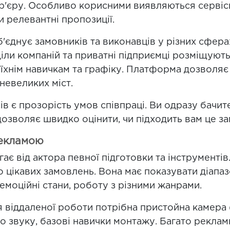
р'єру. Особливо корисними виявляються сервіс
и релевантні пропозиції.
'єднує замовників та виконавців у різних сферах
дділи компаній та приватні підприємці розміщуют
ь їхнім навичкам та графіку. Платформа дозволя
невеликих міст.
в є прозорість умов співпраці. Ви одразу бачит
дозволяє швидко оцінити, чи підходить вам це з
рекламою
ає від актора певної підготовки та інструментів
о цікавих замовлень. Вона має показувати діап
і емоційні стани, роботу з різними жанрами.
я віддаленої роботи потрібна пристойна камера 
го звуку, базові навички монтажу. Багато рекл