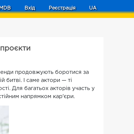
MDB
Вхід
Реєстрація
UA
і проєкти
 Бренди продовжують боротися за
 битві. І саме актори — ті
сті. Для багатьох акторів участь у
тійним напрямком кар'єри.