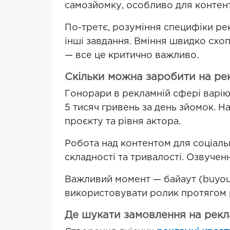
самозйомку, особливо для контен
По-третє, розуміння специфіки рек
інші завдання. Вміння швидко схо
— все це критично важливо.
Скільки можна заробити на ре
Гонорари в рекламній сфері варію
5 тисяч гривень за день зйомок. Н
проєкту та рівня актора.
Робота над контентом для соціаль
складності та тривалості. Озвуче
Важливий момент — байаут (buyou
використовувати ролик протягом ро
Де шукати замовлення на рекл