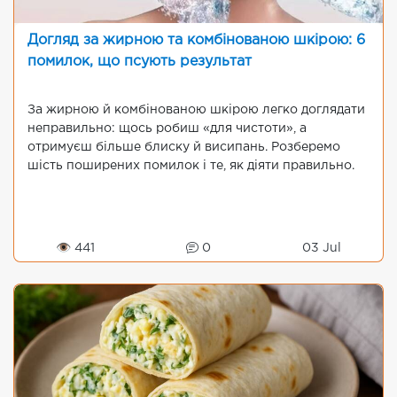
Догляд за жирною та комбінованою шкірою: 6
помилок, що псують результат
За жирною й комбінованою шкірою легко доглядати
неправильно: щось робиш «для чистоти», а
отримуєш більше блиску й висипань. Розберемо
шість поширених помилок і те, як діяти правильно.
👁 441
0
03 Jul