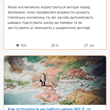
Якою косметикою користуються актори перед
зйомками, чому професійні візажисти цінують
італійську косметику та, які засоби допомагають
швидко підготувати шкіру до камери та як
застосувати ці принципи у щоденному догляді.
👁 159
0
27 Jul
Как устроиться на работу через WILS: от