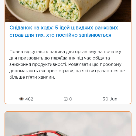
Сніданок на ходу: 5 ідей швидких ранкових
страв для тих, хто постійно запізнюється
Повна відсутність палива для організму на початку
дня призводить до переїдання під час обіду та
зниження продуктивності. Розв’язати цю проблему
допомагають експрес-страви, на які витрачається не
більше п'яти хвилин.
👁 462
0
30 Jun