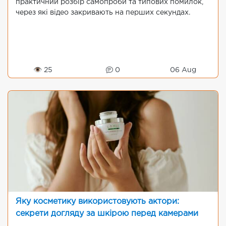
практичний розбір самопроби та типових помилок,
через які відео закривають на перших секундах.
👁 25
0
06 Aug
Яку косметику використовують актори:
секрети догляду за шкірою перед камерами