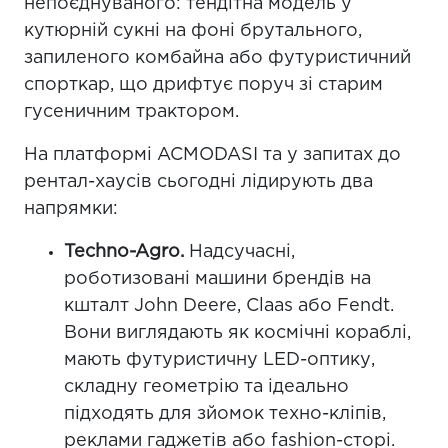
непоєднуваного: тендітна модель у
кутюрній сукні на фоні брутального,
запиленого комбайна або футуристичний
спорткар, що дрифтує поруч зі старим
гусеничним трактором.
На платформі ACMODASI та у запитах до
рентал-хаусів сьогодні лідирують два
напрямки:
Techno-Agro.
Надсучасні,
роботизовані машини брендів на
кшталт John Deere, Claas або Fendt.
Вони виглядають як космічні кораблі,
мають футуристичну LED-оптику,
складну геометрію та ідеально
підходять для зйомок техно-кліпів,
реклами гаджетів або fashion-сторі.