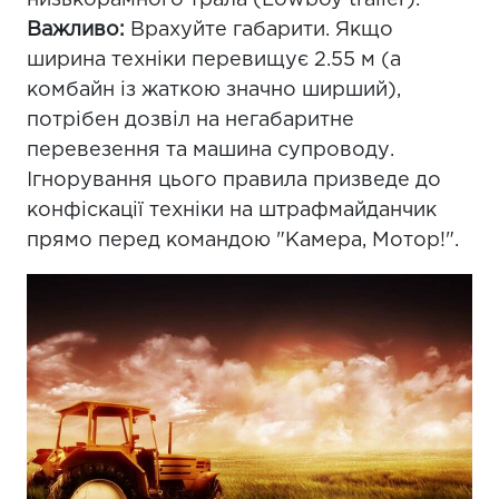
низькорамного трала (Lowboy trailer).
Важливо:
Врахуйте габарити. Якщо
ширина техніки перевищує 2.55 м (а
комбайн із жаткою значно ширший),
потрібен дозвіл на негабаритне
перевезення та машина супроводу.
Ігнорування цього правила призведе до
конфіскації техніки на штрафмайданчик
прямо перед командою "Камера, Мотор!".