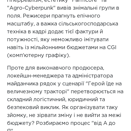
гіперреалізм, естетику "Farmcore" та
"Agro-Cyberpunk" вивів знімальні групи в
поля. Режисери прагнуть епічного
масштабу, а важка сільськогосподарська
техніка в кадрі додає тієї фактури й
потужності, яку неможливо імітувати
навіть із мільйонними бюджетами на CGI
(комп'ютерну графіку).
Проте для виконавчого продюсера,
локейшн-менеджера та адміністратора
майданчика рядок у сценарії "Герой їде на
величезному тракторі" перетворюється на
складний логістичний, юридичний та
безпековий виклик. Як організувати таку
зйомку, не зірвати зміну і не вийти за межі
бюджету? Розбираємо процес "від А до