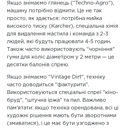
Якщо знімаємо глянець ("Techno-Agro"),
машину потрібно відмити. Це не так
просто, як здається: потрібна мийка
високого тиску (Karcher), спеціальна хімія
для видалення мастила і команда з 2-3
людей, які будуть працювати 4-5 годин.
Також часто використовують "чорніння"
гуми для коліс діаметром у 2 метри — це
десятки балонів спрею.
Якщо знімаємо "Vintage Dirt", техніку
часто доводиться "фактурити".
Використовуються спеціальні спреї "кіно-
бруд", "штучна іржа" та пил. Важливо
пам'ятати: якщо техніка орендована, всі ці
художні рішення мають бути зворотними
(змиватися), і це має бути узгоджено з