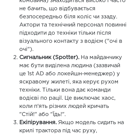
комбайна) знаходиться високо і часто
не бачить, що відбувається
безпосередньо біля коліс чи ззаду.
Актори та технічний персонал повинні
підходити до техніки тільки після
візуального контакту з водієм ("очі в
очі").
Сигнальник (Spotter).
На майданчику
має бути виділена людина (зазвичай
це 1st AD або локейшн-менеджер) у
яскравому жилеті, яка керує рухом
техніки. Тільки вона дає команди
водієві по рації. Це виключає хаос,
коли п'ять різних людей кричать
"Стій!" або "Їдь!".
Екіпірування.
Якщо модель сидить на
крилі трактора під час руху,