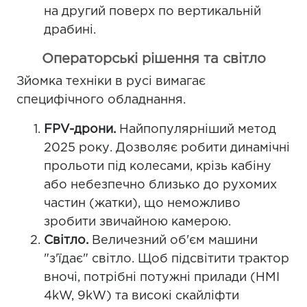
на другий поверх по вертикальній
драбині.
Операторські рішення та світло
Зйомка техніки в русі вимагає
специфічного обладнання.
FPV-дрони.
Найпопулярніший метод
2025 року. Дозволяє робити динамічні
прольоти під колесами, крізь кабіну
або небезпечно близько до рухомих
частин (жатки), що неможливо
зробити звичайною камерою.
Світло.
Величезний об'єм машини
"з'їдає" світло. Щоб підсвітити трактор
вночі, потрібні потужні прилади (HMI
4kW, 9kW) та високі скайліфти