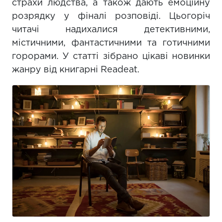
страхи людства, а також дають емоційну
розрядку у фіналі розповіді. Цьогоріч
читачі надихалися детективними,
містичними, фантастичними та готичними
горорами. У статті зібрано цікаві новинки
жанру від книгарні Readeat.