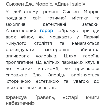
Сьюзен Дж. Морріс, «Дивні звірі»
У дебютному романі Сьюзен Морріс
поєднано світ готичної містики та
захопливі детективні загадки.
Атмосферний
горор
зображує пригоди
двох жінок, які мешкають у Парижі
минулого століття та намагаються
розслідувати моторошні вбивства
впливових чоловіків. Шлях героїнь
пролягатиме від елітних паризьких клубів
до міських катакомб, де причаїлося
справжнє Зло. Оповідь вирізняється
історичною естетикою та увагою до
психологічних аспектів.
Франсуа Ґравель, «Старі книги
небезпечні»