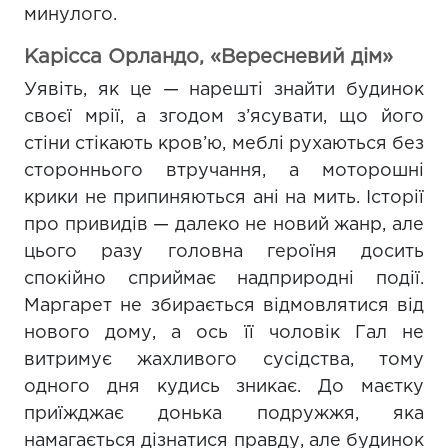
минулого.
Карісса Орландо, «Вересневий дім»
Уявіть, як це — нарешті знайти будинок
своєї мрії, а згодом з’ясувати, що його
стіни стікають кров’ю, меблі рухаються без
стороннього втручання, а моторошні
крики не припиняються ані на мить. Історії
про привидів — далеко не новий жанр, але
цього разу головна героїня досить
спокійно сприймає надприродні події.
Маргарет не збирається відмовлятися від
нового дому, а ось її чоловік Гал не
витримує жахливого сусідства, тому
одного дня кудись зникає. До маєтку
приїжджає донька подружжя, яка
намагається дізнатися правду, але будинок