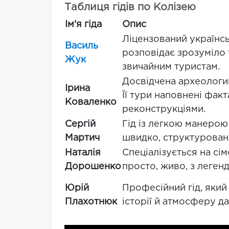
Таблиця гідів по Колізею
Ім'я гіда
Опис
Ліцензований українськ
Василь
розповідає зрозуміло 
Жук
звичайним туристам.
Досвідчена археологин
Ірина
Її тури наповнені фак
Коваленко
реконструкціями.
Сергій
Гід із легкою манерою 
Мартич
швидко, структуровано
Наталія
Спеціалізується на сі
Дорошенко
просто, живо, з леген
Юрій
Професійний гід, який
Плахотнюк
історії й атмосферу д