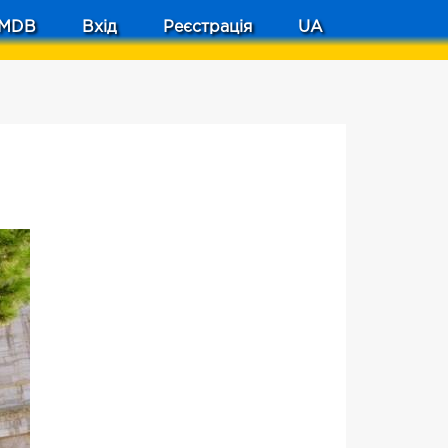
MDB
Вхід
Реєстрація
UA