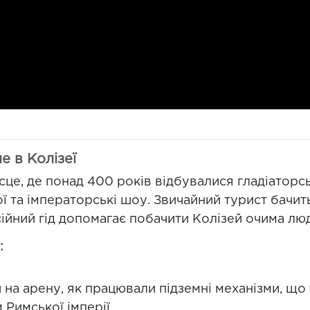
е в Колізеї
ісце, де понад 400 років відбувалися гладіаторсь
ї та імператорські шоу. Звичайний турист бачить
ійний гід допомагає побачити Колізей очима лю
:
 на арену, як працювали підземні механізми, що 
 Римської імперії.