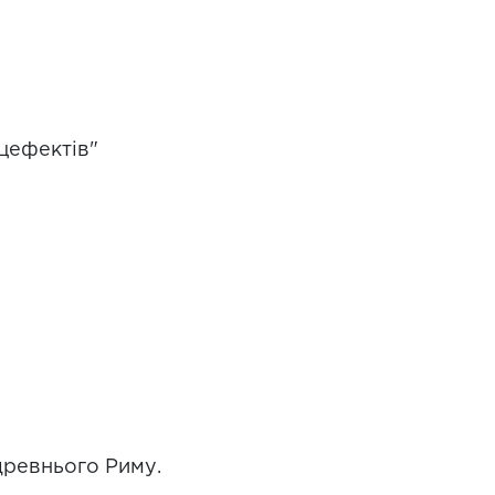
цефектів"
древнього Риму.