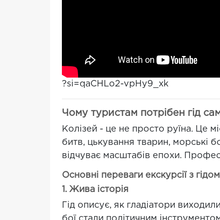
?si=qaCHLo2-vpHy9_xk
Чому туристам потрібен гід сам
Колізей - це не просто руїна. Це м
битв, цькування тварин, морські бо
відчуває масштабів епохи. Профес
Основні переваги екскурсії з гідом
1. Жива історія
Гід описує, як гладіатори виходили
бої стали політичним інструментом