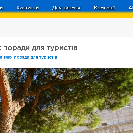
и
Кастинги
Для зйомок
Компанії
A
: поради для туристів
лізею: поради для туристів