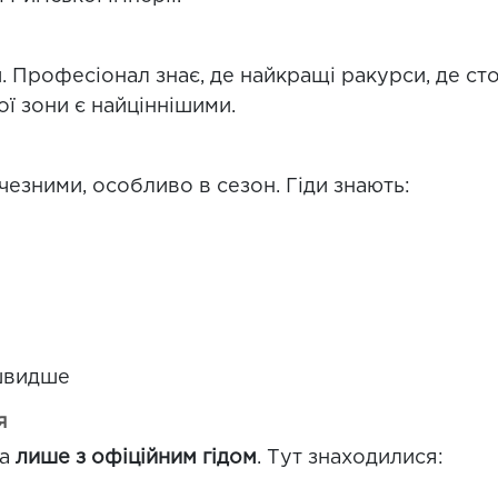
. Професіонал знає, де найкращі ракурси, де сто
ої зони є найціннішими.
езними, особливо в сезон. Гіди знають:
швидше
я
на
лише з офіційним гідом
. Тут знаходилися: