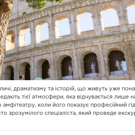
личі, драматизму та історій, що живуть уже понад
едають тієї атмосфери, яка відчувається лише н
о амфітеатру, коли його показує професійний гід
о зрозумілого спеціаліста, який проведе екскур