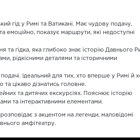
ий гід у Римі та Ватикані. Має чудову подачу,
та емоційно, показує маршрути, які недоступні
я та гідка, яка глибоко знає історію Давнього Р
тами, рідкісними деталями та історичними
подачі. Ідеальний для тих, хто вперше у Римі й 
 та цікаво дізнатись головне.
мейних та дитячих екскурсіях. Пояснює історію
дами та інтерактивними елементами.
 розповідає з акцентом на легенди, маловідомі
авнього амфітеатру.