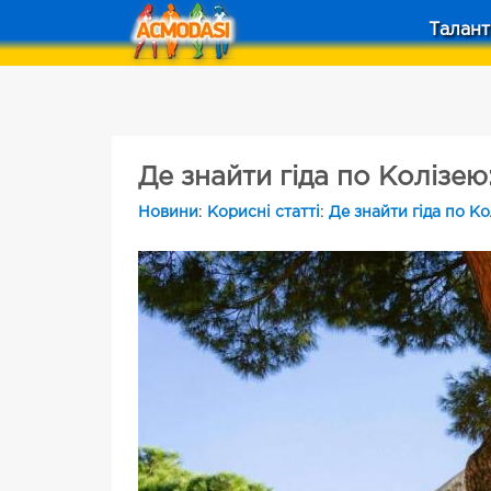
Талант
Де знайти гіда по Колізею
Новини
:
Корисні статті
:
Де знайти гіда по Ко