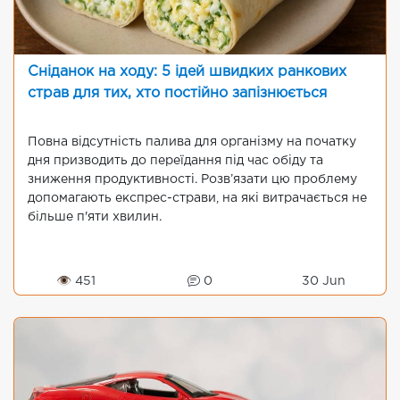
Сніданок на ходу: 5 ідей швидких ранкових
страв для тих, хто постійно запізнюється
Повна відсутність палива для організму на початку
дня призводить до переїдання під час обіду та
зниження продуктивності. Розв’язати цю проблему
допомагають експрес-страви, на які витрачається не
більше п'яти хвилин.
👁 451
0
30 Jun