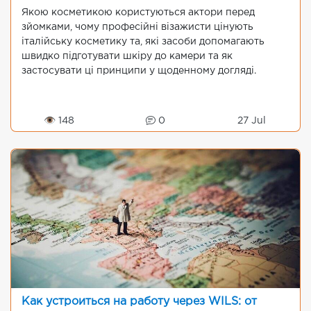
Якою косметикою користуються актори перед
зйомками, чому професійні візажисти цінують
італійську косметику та, які засоби допомагають
швидко підготувати шкіру до камери та як
застосувати ці принципи у щоденному догляді.
👁 148
0
27 Jul
Как устроиться на работу через WILS: от