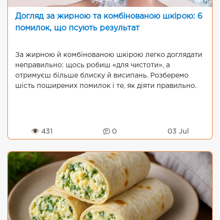
Догляд за жирною та комбінованою шкірою: 6
помилок, що псують результат
За жирною й комбінованою шкірою легко доглядати
неправильно: щось робиш «для чистоти», а
отримуєш більше блиску й висипань. Розберемо
шість поширених помилок і те, як діяти правильно.
👁 431
0
03 Jul