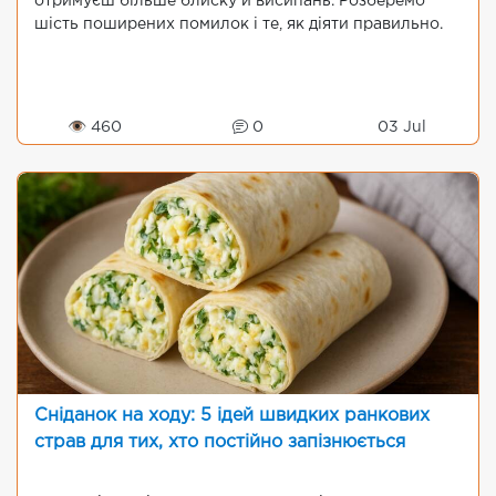
отримуєш більше блиску й висипань. Розберемо
шість поширених помилок і те, як діяти правильно.
👁 460
0
03 Jul
Сніданок на ходу: 5 ідей швидких ранкових
страв для тих, хто постійно запізнюється