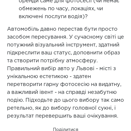
оренди саме для фотосесії (чи немає
обмежень по часу, локаціях, чи
включені послуги водія)?
Автомобіль давно перестав бути просто
засобом пересування. У сучасному світі це
потужний візуальний інструмент, здатний
підкреслити ваш статус, доповнити образ
та створити потрібну атмосферу.
Правильний вибір авто у Львові - місті з
унікальною естетикою - здатен
перетворити гарну фотосесію на видатну,
а важливий івент - на справді незабутню
подію. Підходьте до цього вибору так само
ретельно, як до вибору головної сукні, і
результат перевершить ваші очікування.
Поділитися