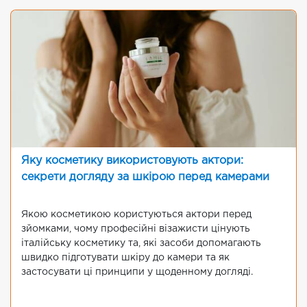
Яку косметику використовують актори:
секрети догляду за шкірою перед камерами
Якою косметикою користуються актори перед
зйомками, чому професійні візажисти цінують
італійську косметику та, які засоби допомагають
швидко підготувати шкіру до камери та як
застосувати ці принципи у щоденному догляді.