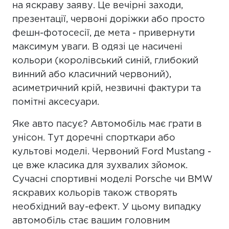
на яскраву заяву. Це вечірні заходи,
презентації, червоні доріжки або просто
фешн-фотосесії, де мета - привернути
максимум уваги. В одязі це насичені
кольори (королівський синій, глибокий
винний або класичний червоний),
асиметричний крій, незвичні фактури та
помітні аксесуари.
Яке авто пасує? Автомобіль має грати в
унісон. Тут доречні спорткари або
культові моделі. Червоний Ford Mustang -
це вже класика для зухвалих зйомок.
Сучасні спортивні моделі Porsche чи BMW
яскравих кольорів також створять
необхідний вау-ефект. У цьому випадку
автомобіль стає вашим головним