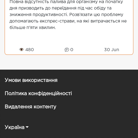
Повна відсутність палива для організму на початку
дня призводить до переїдання під час обіду та
зниження продуктивності. Розв’язати цю проблему
допомагають експрес-страви, на які витрачається не
більше п'яти хвилин.
👁 480
0
30 Jun
Умови використання
Політика конфіденційності
Видалення контенту
Україна