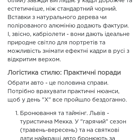
білий) завжди виглядає у кадрі дорожче та
естетичніше, ніж стандартний чорний.
Вставки з натурального дерева чи
полірованого алюмінію додають фактури.
І, звісно, кабріолети - вони дають ідеальне
природне світло для портретів та
можливість знімати ефектні кадри в русі з
відкритим верхом.
Логістика стилю: Практичні поради
Обрати авто - це половина справи.
Потрібно врахувати практичні нюанси,
щоб у день "Х" все пройшло бездоганно.
Бронювання та таймінг. Львів -
туристична Мекка. У "гарячий" сезон
(травень-вересень) та на святкові
дати найкращі авто бронюють за