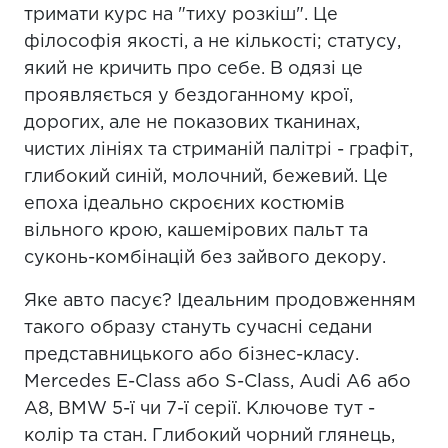
тримати курс на "тиху розкіш". Це
філософія якості, а не кількості; статусу,
який не кричить про себе. В одязі це
проявляється у бездоганному крої,
дорогих, але не показових тканинах,
чистих лініях та стриманій палітрі - графіт,
глибокий синій, молочний, бежевий. Це
епоха ідеально скроєних костюмів
вільного крою, кашемірових пальт та
суконь-комбінацій без зайвого декору.
Яке авто пасує? Ідеальним продовженням
такого образу стануть сучасні седани
представницького або бізнес-класу.
Mercedes E-Class або S-Class, Audi A6 або
A8, BMW 5-ї чи 7-ї серії. Ключове тут -
колір та стан. Глибокий чорний глянець,