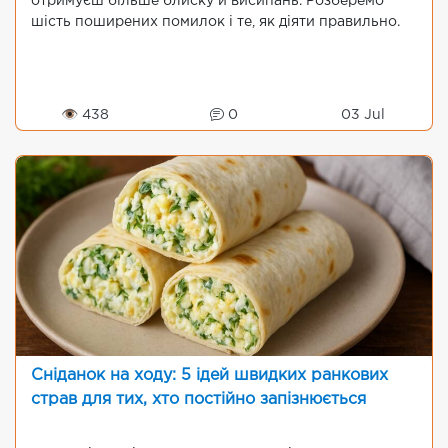
отримуєш більше блиску й висипань. Розберемо
шість поширених помилок і те, як діяти правильно.
👁 438
0
03 Jul
Сніданок на ходу: 5 ідей швидких ранкових
страв для тих, хто постійно запізнюється