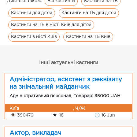
Всі кастинги
Кастинги на ТБ
Дивіться також:
Кастинги для дітей
Кастинги на ТБ для дітей
Кастинги на ТБ в місті Київ для дітей
Кастинги в місті Київ
Кастинги на ТБ Київ
Інші актуальні кастинги
Адміністратор, асистент з реквізиту
на знімальний майданчик
Адміністративний персонал
,
Гонорар: 35000 UAH
Київ
, Ч/Ж
👁
390476
★
18
🕒
16 Jun
Актор, викладач