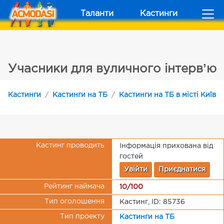
Таланти
Кастинги
Учасники для вуличного інтервʼю
Кастинги
Кастинги на ТБ
Кастинги на ТБ в місті Київ
Кастинг проводить
Інформація прихована від
гостей
Увійти
Приєднатися
Рейтинг наймача
10/100
Тип оголошення
Кастинг, ID: 85736
Тип проекту
Кастинги на ТБ