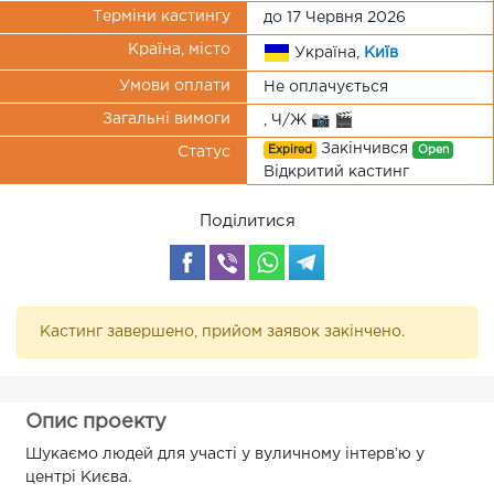
Терміни кастингу
до 17 Червня 2026
Країна, місто
Україна,
Київ
Умови оплати
Не оплачується
Загальні вимоги
, Ч/Ж 📷 🎬
Закінчився
Expired
Open
Статус
Відкритий кастинг
Поділитися
Кастинг завершено, прийом заявок закінчено.
Опис проекту
Шукаємо людей для участі у вуличному інтервʼю у
центрі Києва.