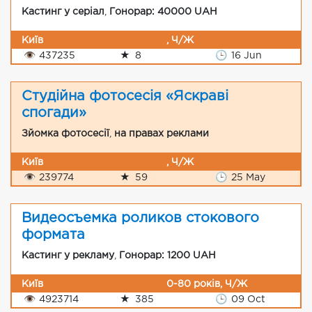
Кастинг у серіал
,
Гонорар: 40000 UAH
Київ
, Ч/Ж
👁
437235
★
8
🕒
16 Jun
Студійна фотосесія «Яскраві
спогади»
Зйомка фотосесії
,
на правах реклами
Київ
, Ч/Ж
👁
239774
★
59
🕒
25 May
Видеосъемка роликов стокового
формата
Кастинг у рекламу
,
Гонорар: 1200 UAH
Київ
0-80 років, Ч/Ж
👁
4923714
★
385
🕒
09 Oct