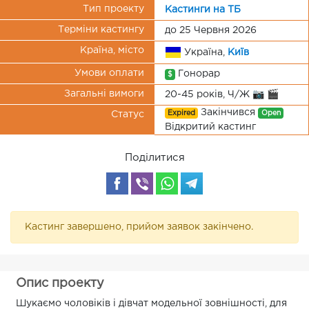
Тип проекту
Кастинги на ТБ
Терміни кастингу
до 25 Червня 2026
Країна, місто
Україна,
Київ
Умови оплати
Гонорар
$
Загальні вимоги
20-45 років, Ч/Ж 📷 🎬
Закінчився
Expired
Open
Статус
Відкритий кастинг
Поділитися
Кастинг завершено, прийом заявок закінчено.
Опис проекту
Шукаємо чоловіків і дівчат модельної зовнішності, для