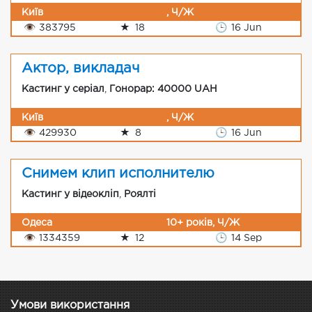
Київ
, Ч/Ж
👁
383795
★
18
🕒
16 Jun
Актор, викладач
Кастинг у серіал
,
Гонорар: 40000 UAH
Київ
, Ч/Ж
👁
429930
★
8
🕒
16 Jun
Снимем клип исполнителю
Кастинг у відеокліп
,
Роялті
Одеса
10+ років, Ч/Ж
👁
1334359
★
12
🕒
14 Sep
Умови використання