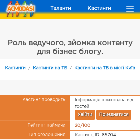
Таланти
Кастинги
Роль ведучого, зйомка контенту
для бізнес блогу.
Кастинги
Кастинги на ТБ
Кастинги на ТБ в місті Київ
Кастинг проводить
Інформація прихована від
гостей
Увійти
Приєднатися
Рейтинг наймача
20/100
Тип оголошення
Кастинг, ID: 85704