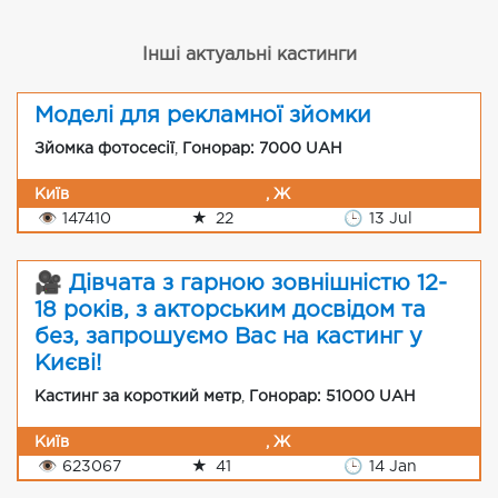
Інші актуальні кастинги
Моделі для рекламної зйомки
Зйомка фотосесії
,
Гонорар: 7000 UAH
Київ
, Ж
👁
147410
★
22
🕒
13 Jul
🎥 Дівчата з гарною зовнішністю 12-
18 років, з акторським досвідом та
без, запрошуємо Вас на кастинг у
Києві!
Кастинг за короткий метр
,
Гонорар: 51000 UAH
Київ
, Ж
👁
623067
★
41
🕒
14 Jan