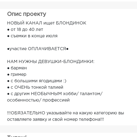
Опис проекту
НОВЫЙ КАНАЛ ищет БЛОНДИНОК
● от 18 до 40 лет
● съемки в конце июля
●участие ОПЛАЧИВАЕТСЯ●
НАМ НУЖНЫ ДЕВУШКИ-БЛОНДИНКИ:
● бармен
● гример
● с большими ягодицами :)
● с ОЧЕНЬ тонкой талией
● с другим НЕОБЫЧНЫМ хобби/ талантом/
особенностью/ профессией
!!!ОБЯЗАТЕЛЬНО указывайте на какую категорию вы
оставляете заявку и свой номер телефона!!!