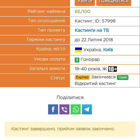
Увійти
Приєднатися
Рейтинг наймача
65/100
Тип оголошення
Кастинг, ID: 57998
Тип проекту
Кастинги на ТБ
Терміни кастингу
до 22 Липня 2018
Країна, місто
Україна,
Київ
Умови оплати
Гонорар
$
Загальні вимоги
18-40 років, Ж
Закінчився
Expired
Open
Статус
Відкритий кастинг
Поділитися
Кастинг завершено, прийом заявок закінчено.