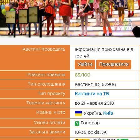
Кастинг проводить
Інформація прихована від
гостей
Увійти
Приєднатися
Рейтинг наймача
65/100
Тип оголошення
Кастинг, ID: 57906
Тип проекту
Кастинги на ТБ
Терміни кастингу
до 21 Червня 2018
Країна, місто
Україна,
Київ
Умови оплати
Гонорар
$
Загальні вимоги
18-35 років, Ж