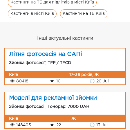
Кастинги на ТБ для підлітків в місті Київ
Кастинги в місті Київ
Кастинги на ТБ Київ
Інші актуальні кастинги
Літня фотосесія на САПі
Зйомка фотосесії
,
TFP / TFCD
Київ
17-36 років, Ж
👁
80418
★
10
🕒
20 Jul
Моделі для рекламної зйомки
Зйомка фотосесії
,
Гонорар: 7000 UAH
Київ
, Ж
👁
148403
★
22
🕒
13 Jul