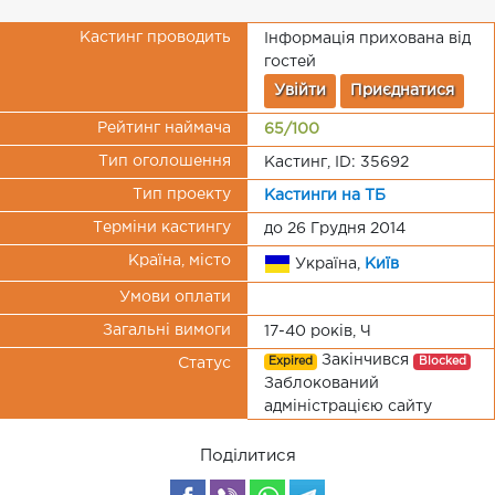
Кастинг проводить
Інформація прихована від
гостей
Увійти
Приєднатися
Рейтинг наймача
65/100
Тип оголошення
Кастинг, ID: 35692
Тип проекту
Кастинги на ТБ
Терміни кастингу
до 26 Грудня 2014
Країна, місто
Україна,
Київ
Умови оплати
Загальні вимоги
17-40 років, Ч
Закінчився
Expired
Blocked
Статус
Заблокований
адміністрацією сайту
Поділитися