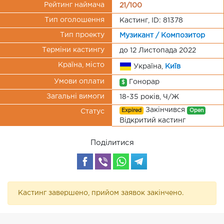
Рейтинг наймача
21/100
Тип оголошення
Кастинг, ID: 81378
Тип проекту
Музикант / Композитор
Терміни кастингу
до 12 Листопада 2022
Країна, місто
Україна,
Київ
Умови оплати
Гонорар
$
Загальні вимоги
18-35 років, Ч/Ж
Закінчився
Expired
Open
Статус
Відкритий кастинг
Поділитися
Кастинг завершено, прийом заявок закінчено.