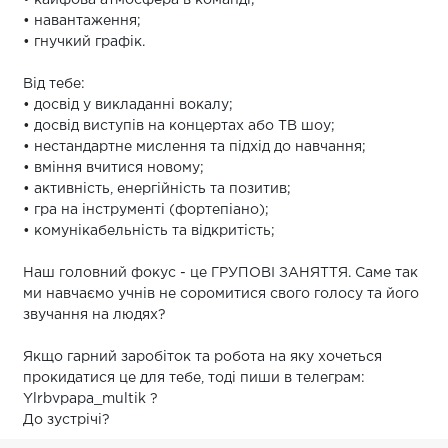
• кайфова атмосфера в команді;
• навантаження;
• гнучкий графік.
Від тебе:
• досвід у викладанні вокалу;
• досвід виступів на концертах або ТВ шоу;
• нестандартне мислення та підхід до навчання;
• вміння вчитися новому;
• активність, енергійність та позитив;
• гра на інструменті (фортепіано);
• комунікабельність та відкритість;
Наш головний фокус - це ГРУПОВІ ЗАНЯТТЯ. Саме так
ми навчаємо учнів не соромитися свого голосу та його
звучання на людях?
Якщо гарний заробіток та робота на яку хочеться
прокидатися це для тебе, тоді пиши в телеграм:
Ylrbvpapa_multik ?
До зустрічі?