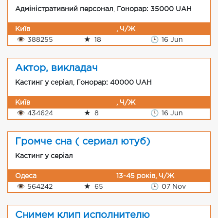
Адміністративний персонал
,
Гонорар: 35000 UAH
Київ
, Ч/Ж
👁
388255
★
18
🕒
16 Jun
Актор, викладач
Кастинг у серіал
,
Гонорар: 40000 UAH
Київ
, Ч/Ж
👁
434624
★
8
🕒
16 Jun
Громче сна ( сериал ютуб)
Кастинг у серіал
Одеса
13-45 років, Ч/Ж
👁
564242
★
65
🕒
07 Nov
Снимем клип исполнителю