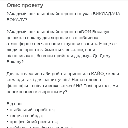
Опис проекту
?Академія вокальної майстерності шукає ВИКЛАДАЧА
ВОКАЛУ?
?Академія вокальної майстерності «DOM Вокалу» —
це школа вокалу для дорослих з особливою
атмосферою під час наших групових занять. Місце де
люди не просто займаються вокалом, вони
відпочивають, бо вони прийшли додому... До Дому
Вокалу?
Для нас важливо аби робота приносила КАЙФ, як для
команди так і для наших учнів‼️ Наша головна
філософія - співати може кожен! Ні? Тоді приходь, ми
переконаємо в зворотньому?
Від нас:
• стабільний заробіток;
• творча свобода;
• професійний розвиток;