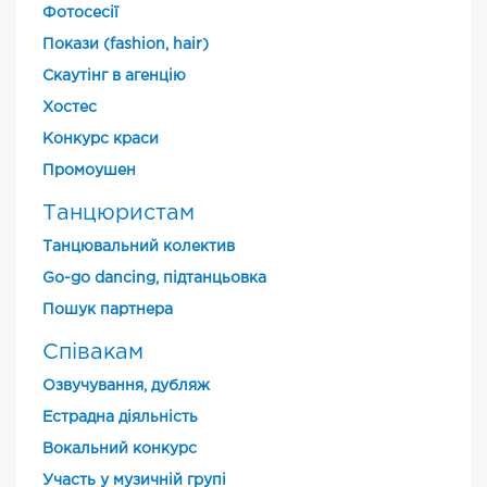
Фотосесії
Покази (fashion, hair)
Скаутінг в агенцію
Хостес
Конкурс краси
Промоушен
Танцюристам
Танцювальний колектив
Go-go dancing, підтанцьовка
Пошук партнера
Співакам
Озвучування, дубляж
Естрадна діяльність
Вокальний конкурс
Участь у музичній групі