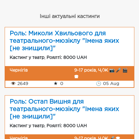
Інші актуальні кастинги
Роль: Миколи Хвильового для
театрального-мюзіклу "Імена яких
[не знищили]"
Кастинг у театр
,
Роялті: 8000 UAH
Чернігів
9-17 років, Ч/Ж 📷 🎤 🎬
🕿
👁
2649
★
0
🕒
05 Aug
Роль: Остап Вишня для
театрального-мюзіклу "Імена яких
[не знищили]"
Кастинг у театр
,
Роялті: 8000 UAH
Чернігів
9-17 років, Ч/Ж 🎤 🕿