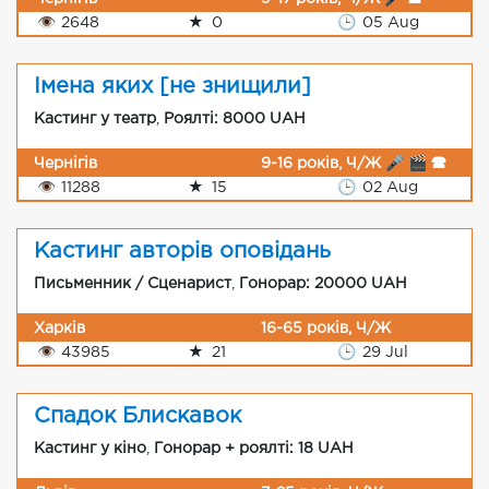
👁
2648
★
0
🕒
05 Aug
Імена яких [не знищили]
Кастинг у театр
,
Роялті: 8000 UAH
Чернігів
9-16 років, Ч/Ж 🎤 🎬 🕿
👁
11288
★
15
🕒
02 Aug
Кастинг авторів оповідань
Письменник / Сценарист
,
Гонорар: 20000 UAH
Харків
16-65 років, Ч/Ж
👁
43985
★
21
🕒
29 Jul
Спадок Блискавок
Кастинг у кіно
,
Гонорар + роялті: 18 UAH