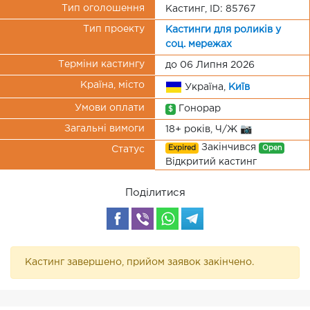
Тип оголошення
Кастинг, ID: 85767
Тип проекту
Кастинги для роликів у
соц. мережах
Терміни кастингу
до 06 Липня 2026
Країна, місто
Україна,
Київ
Умови оплати
Гонорар
$
Загальні вимоги
18+ років, Ч/Ж 📷
Закінчився
Expired
Open
Статус
Відкритий кастинг
Поділитися
Кастинг завершено, прийом заявок закінчено.