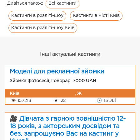
Всі кастинги
Дивіться також:
Кастинги в реаліті-шоу
Кастинги в місті Київ
Кастинги в реаліті-шоу Київ
Інші актуальні кастинги
Моделі для рекламної зйомки
Зйомка фотосесії
,
Гонорар: 7000 UAH
Київ
, Ж
👁
157218
★
22
🕒
13 Jul
🎥 Дівчата з гарною зовнішністю 12-
18 років, з акторським досвідом та
без, запрошуємо Вас на кастинг у