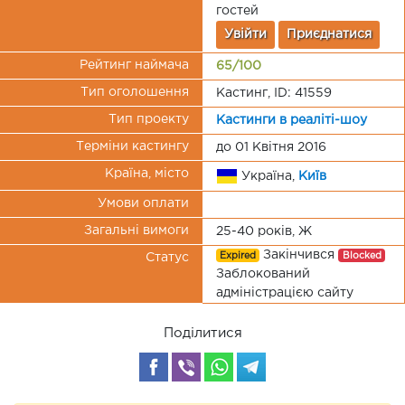
гостей
Увійти
Приєднатися
Рейтинг наймача
65/100
Тип оголошення
Кастинг, ID: 41559
Тип проекту
Кастинги в реаліті-шоу
Терміни кастингу
до 01 Квітня 2016
Країна, місто
Україна,
Київ
Умови оплати
Загальні вимоги
25-40 років, Ж
Закінчився
Expired
Blocked
Статус
Заблокований
адміністрацією сайту
Поділитися