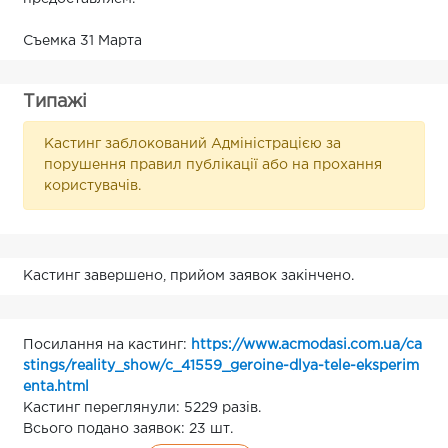
Съемка 31 Марта
Типажі
Кастинг заблокований Адміністрацією за
порушення правил публікації або на прохання
користувачів.
Кастинг завершено, прийом заявок закінчено.
Посилання на кастинг:
https://www.acmodasi.com.ua/ca
stings/reality_show/c_41559_geroine-dlya-tele-eksperim
enta.html
Кастинг переглянули: 5229 разів.
Всього подано заявок: 23 шт.