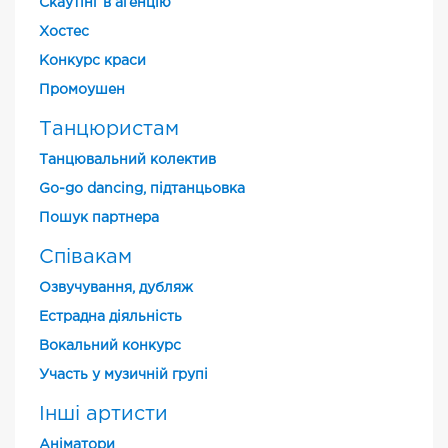
Скаутінг в агенцію
Хостес
Конкурс краси
Промоушен
Танцюристам
Танцювальний колектив
Go-go dancing, підтанцьовка
Пошук партнера
Співакам
Озвучування, дубляж
Естрадна діяльність
Вокальний конкурс
Участь у музичній групі
Інші артисти
Аніматори