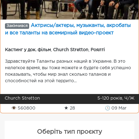
Актрисы/актеры, музыканты, акробаты
Закінчився
и все таланты на всемирный видео-проект
Кастинг у док. фільм
,
Church Stretton
,
Роялті
Здравствуйте Таланты разных наций в Украине. В это
нелегкое время, вы тоже можете и будете себя успешно
показывать, чтобы мир знал сколько таланов и
способностей на этой террито...
Church Stretton
5-120 років, Ч/Ж
👁 560800
★ 28
🕒 09 Mar
Оберіть тип проєкту