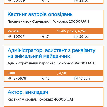
👁
50009
★
16
🕒
29 Jul
Кастинг авторів оповідань
Письменник / Сценарист
,
Гонорар: 20000 UAH
Харків
16-65 років, Ч/Ж
👁
50307
★
21
🕒
29 Jul
Адміністратор, асистент з реквізиту
на знімальний майданчик
Адміністративний персонал
,
Гонорар: 35000 UAH
Київ
, Ч/Ж
👁
370976
★
18
🕒
16 Jun
Актор, викладач
Кастинг у серіал
,
Гонорар: 40000 UAH