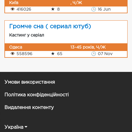
Київ
, Ч/Ж
👁
416026
★
8
🕒
16 Jun
Громче сна ( сериал ютуб)
Кастинг у серіал
Одеса
13-45 років, Ч/Ж
👁
558596
★
65
🕒
07 Nov
Умови використання
Політика конфіденційності
Видалення контенту
Україна