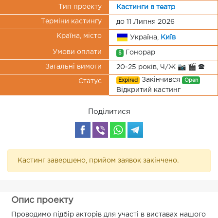
Тип проекту
Кастинги в театр
Терміни кастингу
до 11 Липня 2026
Країна, місто
Україна,
Київ
Умови оплати
Гонорар
$
Загальні вимоги
20-25 років, Ч/Ж 📷 🎬 🕿
Закінчився
Expired
Open
Статус
Відкритий кастинг
Поділитися
Кастинг завершено, прийом заявок закінчено.
Опис проекту
Проводимо підбір акторів для участі в виставах нашого