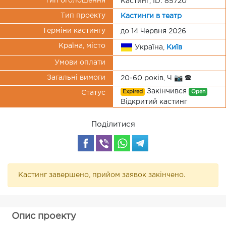
Тип оголошення
Кастинг, ID: 85720
Тип проекту
Кастинги в театр
Терміни кастингу
до 14 Червня 2026
Країна, місто
Україна,
Київ
Умови оплати
Загальні вимоги
20-60 років, Ч 📷 🕿
Закінчився
Expired
Open
Статус
Відкритий кастинг
Поділитися
Кастинг завершено, прийом заявок закінчено.
Опис проекту