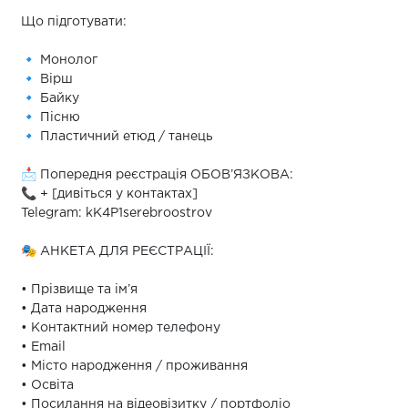
Що підготувати:
🔹 Монолог
🔹 Вірш
🔹 Байку
🔹 Пісню
🔹 Пластичний етюд / танець
📩 Попередня реєстрація ОБОВ’ЯЗКОВА:
📞 + [дивіться у контактах]
Telegram: kK4P1serebroostrov
🎭 АНКЕТА ДЛЯ РЕЄСТРАЦІЇ:
• Прізвище та ім’я
• Дата народження
• Контактний номер телефону
• Email
• Місто народження / проживання
• Освіта
• Посилання на відеовізитку / портфоліо