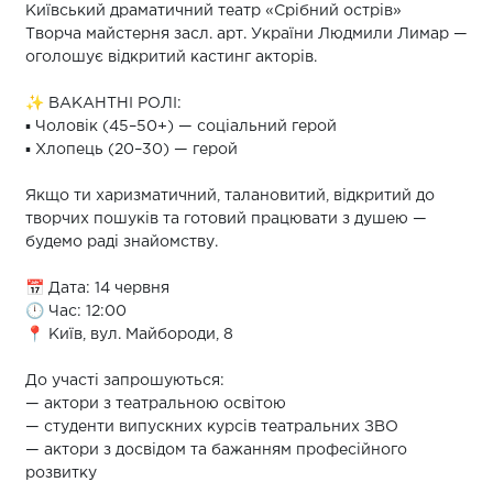
Київський драматичний театр «Срібний острів»
Творча майстерня засл. арт. України Людмили Лимар —
оголошує відкритий кастинг акторів.
✨ ВАКАНТНІ РОЛІ:
▪ Чоловік (45–50+) — соціальний герой
▪ Хлопець (20–30) — герой
Якщо ти харизматичний, талановитий, відкритий до
творчих пошуків та готовий працювати з душею —
будемо раді знайомству.
📅 Дата: 14 червня
🕛 Час: 12:00
📍 Київ, вул. Майбороди, 8
До участі запрошуються:
— актори з театральною освітою
— студенти випускних курсів театральних ЗВО
— актори з досвідом та бажанням професійного
розвитку