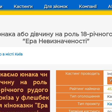
и
Кастинги
Для зйомок
Компанії
A
ака або дівчину на роль 18-річного
"Ера Невизначеності"
 в місті Київ
Кастинг проводить
Ін
У
Рейтинг наймача
45
Тип оголошення
Ка
Тип проекту
Ка
Терміни кастингу
до