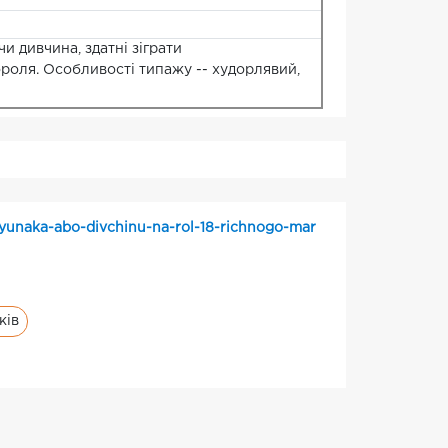
 дивчина, здатні зіграти
ороля. Особливості типажу -- худорлявий,
unaka-abo-divchinu-na-rol-18-richnogo-mar
ків