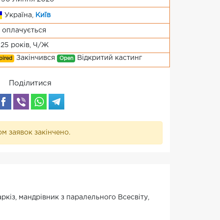
Україна,
Київ
 оплачується
-25 років, Ч/Ж
Закінчився
Відкритий кастинг
pired
Open
Поділитися
м заявок закінчено.
аркіз, мандрівник з паралельного Всесвіту,