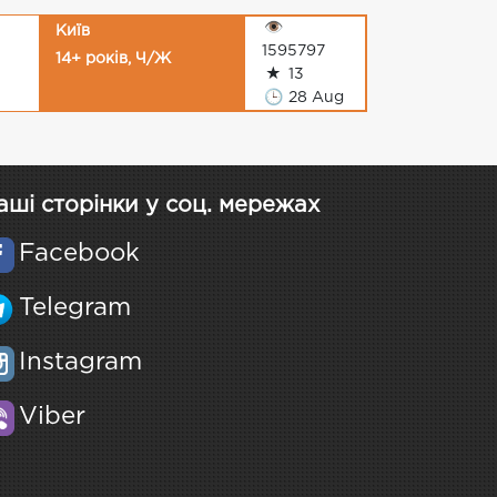
👁
Київ
1595797
14+ років, Ч/Ж
★
13
🕒
28 Aug
аші сторінки у соц. мережах
Facebook
Telegram
Instagram
Viber