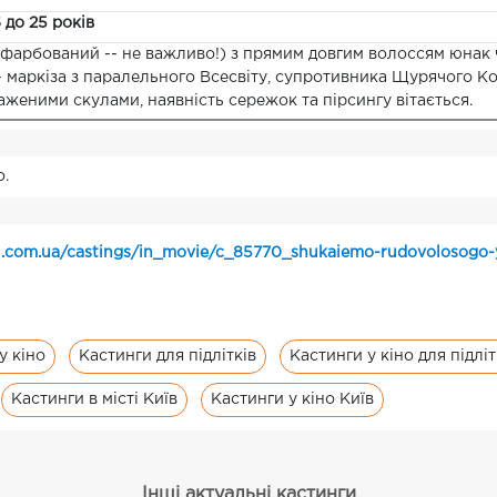
6 до 25 років
фарбований -- не важливо!) з прямим довгим волоссям юнак чи
- маркіза з паралельного Всесвіту, супротивника Щурячого К
аженими скулами, наявність сережок та пірсингу вітається.
о.
.com.ua/castings/in_movie/c_85770_shukaiemo-rudovolosogo-y
у кіно
Кастинги для підлітків
Кастинги у кіно для підліт
Кастинги в місті Київ
Кастинги у кіно Київ
Інші актуальні кастинги