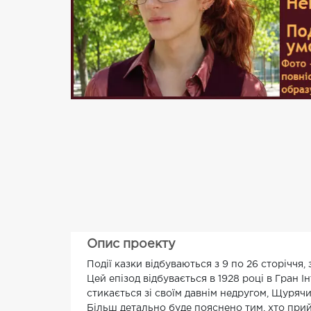
Опис проекту
Події казки відбуваються з 9 по 26 сторіччя, 
Цей епізод відбувається в 1928 році в Гран І
стикається зі своїм давнім недругом, Щуряч
Більш детально буде пояснено тим, хто прий