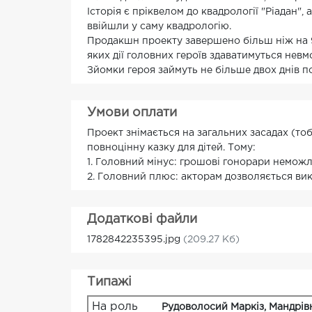
Історія є пріквелом до квадрології "Ріадан"
ввійшли у саму квадрологію.
Продакшн проекту завершено більш ніж на 9
яких дії головних героїв здаватимуться нев
Зйомки героя займуть не більше двох днів п
Умови оплати
Проект знімається на загальних засадах (тоб
повноцінну казку для дітей. Тому:
1. Головний мінус: грошові гонорари неможли
2. Головний плюс: акторам дозволяється викл
Додаткові файли
1782842235395.jpg
(209.27 Кб)
Типажі
На роль
Рудоволосий Маркіз, Мандрів