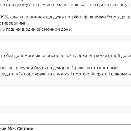
, але при цьому є окремою незалежною казкою цього всесвіту і 
9%, але залишилися ще дуже потрібні флешбеки "спогади про 
мотивованими.
о 3 години в один зйомочний день.
то без допомоги як спонсорів, так і держпідтримки), щоб дове
ві: усі ресурси йдуть на декорації, реквізит та костюми;
адати у їх соцмережі та анкетах і портфоліо фото і відеомате
ник Між Світами