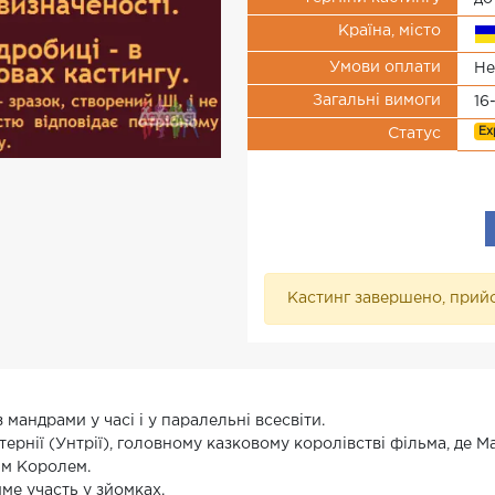
Країна, місто
Умови оплати
Не
Загальні вимоги
16
Ex
Статус
Кастинг завершено, прийо
з мандрами у часі і у паралельні всесвіти.
нтернії (Унтрії), головному казковому королівстві фільма, де М
им Королем.
ме участь у зйомках.