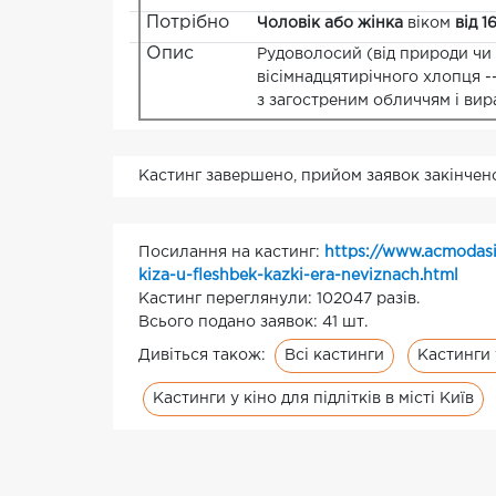
Потрібно
Чоловік або жінка
віком
від 1
Опис
Рудоволосий (від природи чи 
вісімнадцятирічного хлопця -
з загостреним обличчям і вир
Кастинг завершено, прийом заявок закінчен
Посилання на кастинг:
https://www.acmodasi
kiza-u-fleshbek-kazki-era-neviznach.html
Кастинг переглянули: 102047 разів.
Всього подано заявок: 41 шт.
Всі кастинги
Кастинги 
Дивіться також:
Кастинги у кіно для підлітків в місті Київ