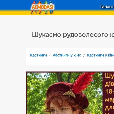
Талант
Шукаємо рудоволосого юн
Кастинги
Кастинги у кіно
Кастинги у кіно