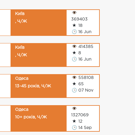
👁
Київ
369403
, Ч/Ж
★
18
🕒
16 Jun
👁
414385
Київ
★
8
, Ч/Ж
🕒
16 Jun
👁
558108
Одеса
★
65
13-45 років, Ч/Ж
🕒
07 Nov
👁
Одеса
1327069
10+ років, Ч/Ж
★
12
🕒
14 Sep