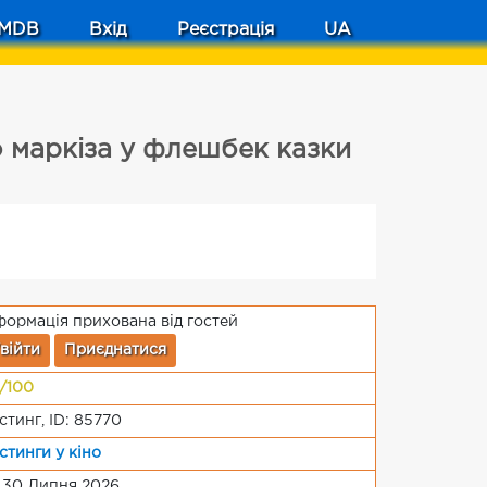
MDB
Вхід
Реєстрація
UA
 маркіза у флешбек казки
формація прихована від гостей
війти
Приєднатися
/100
стинг, ID: 85770
стинги у кіно
 30 Липня 2026