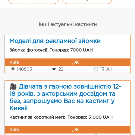
Інші актуальні кастинги
Моделі для рекламної зйомки
Зйомка фотосесії
,
Гонорар: 7000 UAH
Київ
, Ж
👁
148803
★
22
🕒
13 Jul
🎥 Дівчата з гарною зовнішністю 12-
18 років, з акторським досвідом та
без, запрошуємо Вас на кастинг у
Києві!
Кастинг за короткий метр
,
Гонорар: 51000 UAH
Київ
, Ж