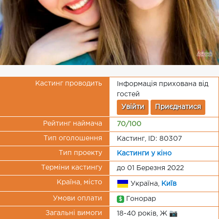
Кастинг проводить
Інформація прихована від
гостей
Увійти
Приєднатися
Рейтинг наймача
70/100
Тип оголошення
Кастинг, ID: 80307
Тип проекту
Кастинги у кіно
Терміни кастингу
до 01 Березня 2022
Країна, місто
Україна,
Київ
Умови оплати
Гонорар
$
Загальні вимоги
18-40 років, Ж 📷