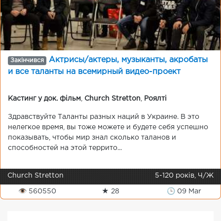
Актрисы/актеры, музыканты, акробаты
Закінчився
и все таланты на всемирный видео-проект
Кастинг у док. фільм
,
Church Stretton
,
Роялті
Здравствуйте Таланты разных наций в Украине. В это
нелегкое время, вы тоже можете и будете себя успешно
показывать, чтобы мир знал сколько таланов и
способностей на этой террито...
Church Stretton
5-120 років, Ч/Ж
👁 560550
★ 28
🕒 09 Mar