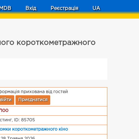
MDB
Вхід
Реєстрація
UA
ного короткометражного
формація прихована від гостей
війти
Приєднатися
/100
стинг, ID: 85705
омки короткометражного кіно
 28 Травня 2026