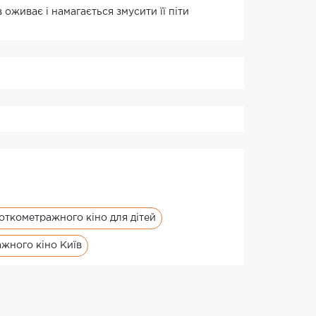
 оживає і намагається змусити її піти
откометражного кіно для дітей
жного кіно Київ