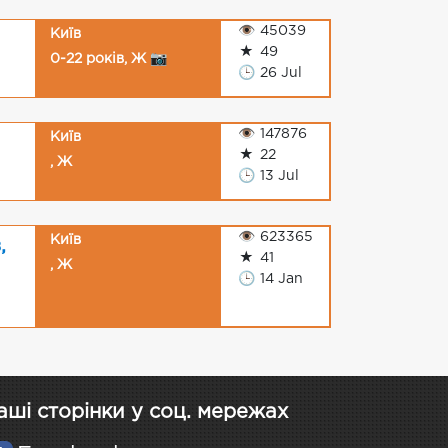
👁
45039
Київ
★
49
0-22 років, Ж 📷
🕒
26 Jul
👁
147876
Київ
★
22
, Ж
🕒
13 Jul
👁
623365
Київ
,
★
41
, Ж
🕒
14 Jan
аші сторінки у соц. мережах