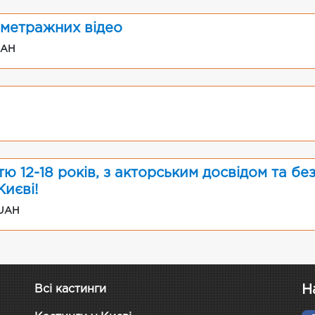
метражних відео
UAH
ю 12-18 років, з акторським досвідом та без
иєві!
 UAH
Н
Всі кастинги