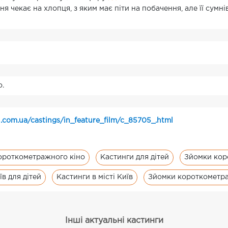
я чекає на хлопця, з яким має піти на побачення, але її сумнів
о.
.com.ua/castings/in_feature_film/c_85705_.html
ороткометражного кіно
Кастинги для дітей
Зйомки кор
в для дітей
Кастинги в місті Київ
Зйомки короткометра
Інші актуальні кастинги