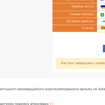
Країна, місто
Умови оплати
$
Загальні вимоги
, 
Ex
Статус
Кастинг завершено, прийо
ентського некомерційного короткометражного фільму (м. Киї
антуємо приємну атмосферу 🫶🏻