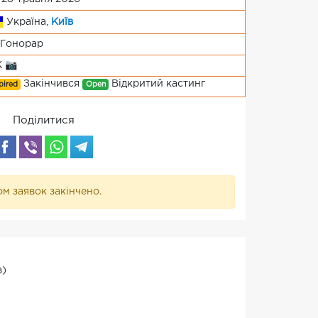
Україна,
Київ
Гонорар
Ж 📷
Закінчився
Відкритий кастинг
pired
Open
Поділитися
м заявок закінчено.
в)