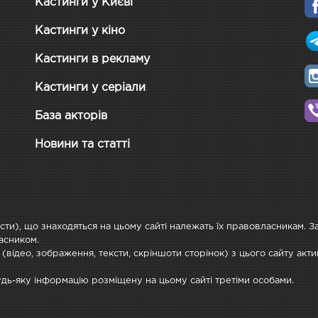
Кастинги у Києві
Кастинги у кіно
Кастинги в рекламу
Кастинги у серіали
База акторів
Новини та статті
ксти), що знаходяться на цьому сайті належать їх правовласникам. 
асником.
 (відео, зображення, тексти, скріншоти сторінок) з цього сайту ак
будь-яку інформацію розміщену на цьому сайті третіми особами.