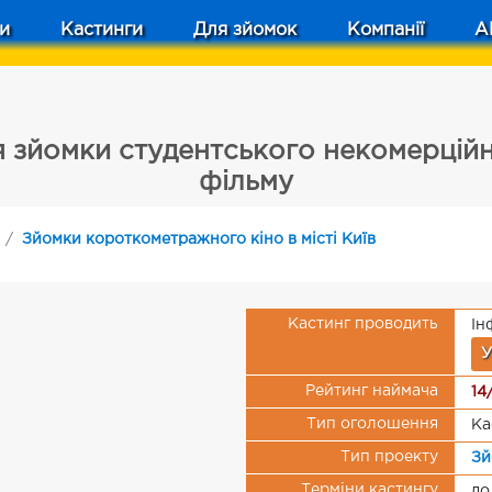
и
Кастинги
Для зйомок
Компанії
A
я зйомки студентського некомерцій
фільму
Зйомки короткометражного кіно в місті Київ
Кастинг проводить
Ін
У
Рейтинг наймача
14
Тип оголошення
Ка
Тип проекту
Зй
Терміни кастингу
до