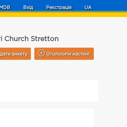
MDB
Вхід
Реєстрація
UA
 Church Stretton
дати анкету
Оголосити кастинг