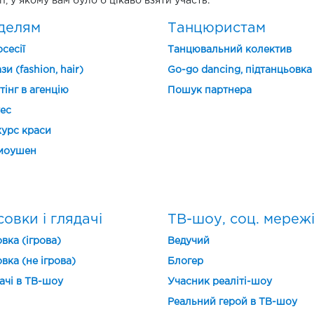
n, у якому вам було б цікаво взяти участь.
делям
Танцюристам
сесії
Танцювальний колектив
зи (fashion, hair)
Go-go dancing, підтанцьовка
тінг в агенцію
Пошук партнера
ес
урс краси
моушен
овки і глядачі
ТВ-шоу, соц. мереж
вка (ігрова)
Ведучий
вка (не ігрова)
Блогер
ачі в ТВ-шоу
Учасник реаліті-шоу
Реальний герой в ТВ-шоу