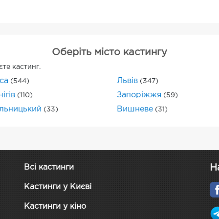
Оберіть місто кастингу
єте кастинг.
са
Львів
(544)
(347)
ігів
Запоріжжя
(110)
(59)
льницький
Вишневе
(33)
(31)
Н
Всі кастинги
Кастинги у Києві
Кастинги у кіно