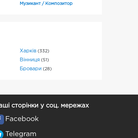
Музикант / Композитор
Харків
(332)
Вінниця
(51)
Бровари
(28)
аші сторінки у соц. мережах
Facebook
Telegram