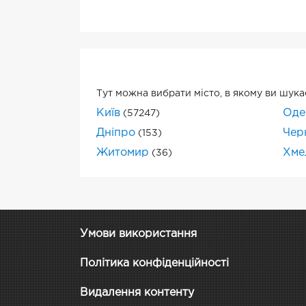
Тут можна вибрати місто, в якому ви шука
Київ
Оде
(57247)
Дніпро
Черн
(153)
Житомир
Хме
(36)
Умови використання
Політика конфіденційності
Видалення контенту