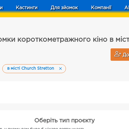
и
Кастинги
Для зйомок
Компанії
A
омки короткометражного кіно в місті
До
в місті Church Stretton
Оберіть тип проєкту