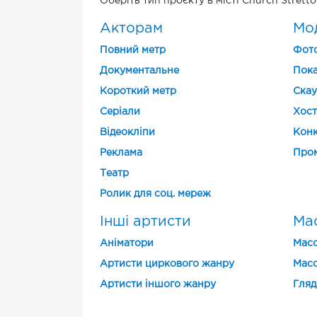
Оберіть тип проєкту в місті Church Stretto
Акторам
Мо
Повний метр
Фото
Документальне
Пока
Короткий метр
Скау
Cеріали
Хост
Відеокліпи
Конк
Реклама
Про
Театр
Ролик для соц. мереж
Інші артисти
Мас
Аніматори
Масо
Артисти циркового жанру
Масо
Артисти іншого жанру
Гляд