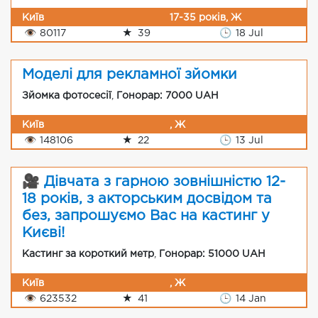
Київ
17-35 років, Ж
👁
80117
★
39
🕒
18 Jul
Моделі для рекламної зйомки
Зйомка фотосесії
,
Гонорар: 7000 UAH
Київ
, Ж
👁
148106
★
22
🕒
13 Jul
🎥 Дівчата з гарною зовнішністю 12-
18 років, з акторським досвідом та
без, запрошуємо Вас на кастинг у
Києві!
Кастинг за короткий метр
,
Гонорар: 51000 UAH
Київ
, Ж
👁
623532
★
41
🕒
14 Jan