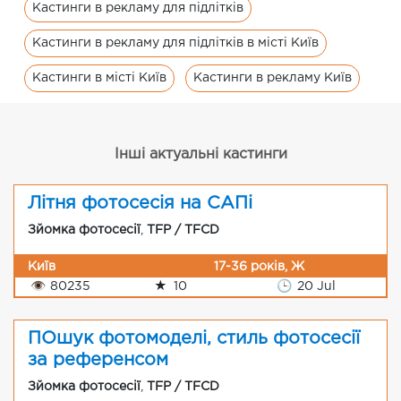
Кастинги в рекламу для підлітків
Кастинги в рекламу для підлітків в місті Київ
Кастинги в місті Київ
Кастинги в рекламу Київ
Інші актуальні кастинги
Літня фотосесія на САПі
Зйомка фотосесії
,
TFP / TFCD
Київ
17-36 років, Ж
👁
80235
★
10
🕒
20 Jul
ПОшук фотомоделі, стиль фотосесії
за референсом
Зйомка фотосесії
,
TFP / TFCD