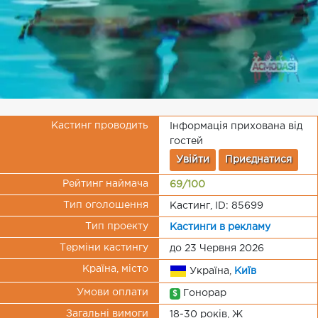
Кастинг проводить
Інформація прихована від
гостей
Увійти
Приєднатися
Рейтинг наймача
69/100
Тип оголошення
Кастинг, ID: 85699
Тип проекту
Кастинги в рекламу
Терміни кастингу
до 23 Червня 2026
Країна, місто
Україна,
Київ
Умови оплати
Гонорар
$
Загальні вимоги
18-30 років, Ж