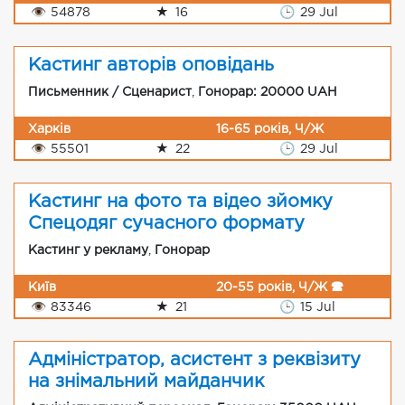
👁
54878
★
16
🕒
29 Jul
Кастинг авторів оповідань
Письменник / Сценарист
,
Гонорар: 20000 UAH
Харків
16-65 років, Ч/Ж
👁
55501
★
22
🕒
29 Jul
Кастинг на фото та відео зйомку
Спецодяг сучасного формату
Кастинг у рекламу
,
Гонорар
Київ
20-55 років, Ч/Ж 🕿
👁
83346
★
21
🕒
15 Jul
Адміністратор, асистент з реквізиту
на знімальний майданчик