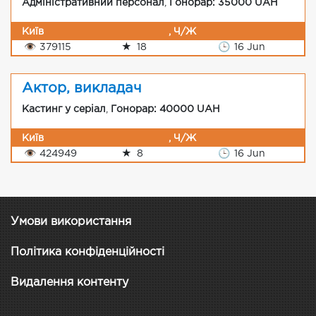
Адміністративний персонал
,
Гонорар: 35000 UAH
Київ
, Ч/Ж
👁
379115
★
18
🕒
16 Jun
Актор, викладач
Кастинг у серіал
,
Гонорар: 40000 UAH
Київ
, Ч/Ж
👁
424949
★
8
🕒
16 Jun
Умови використання
Політика конфіденційності
Видалення контенту