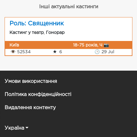
Інші актуальні кастинги
Роль: Священник
Кастинг у театр
,
Гонорар
Київ
18-75 років, Ч 📷
👁
52534
★
6
🕒
29 Jul
Умови використання
Політика конфіденційності
Видалення контенту
Україна