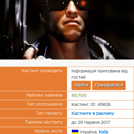
Кастинг проводить
Інформація прихована від
гостей
Увійти
Приєднатися
Рейтинг наймача
65/100
Тип оголошення
Кастинг, ID: 49826
Тип проекту
Кастинги в рекламу
Терміни кастингу
до 29 Червня 2017
Країна, місто
Україна,
Київ