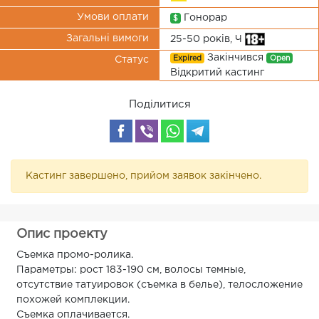
Умови оплати
Гонорар
$
Загальні вимоги
25-50 років, Ч
Закінчився
Expired
Open
Статус
Відкритий кастинг
Поділитися
Кастинг завершено, прийом заявок закінчено.
Опис проекту
Съемка промо-ролика.
Параметры: рост 183-190 см, волосы темные,
отсутствие татуировок (съемка в белье), телосложение
похожей комплекции.
Съемка оплачивается.