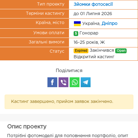
Тип проекту
Зйомки фотосесії
Терміни кастингу
до 01 Липня 2026
Країна, місто
Україна,
Дніпро
Умови оплати
Гонорар
$
Загальні вимоги
16-25 років, Ж
Закінчився
Expired
Open
Статус
Відкритий кастинг
Поділитися
Кастинг завершено, прийом заявок закінчено.
Опис проекту
Потрібні фотомоделі для поповнення портфоліо, опит