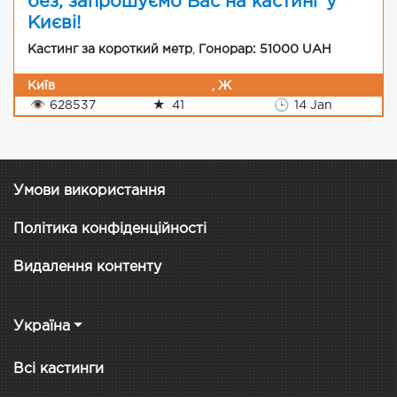
без, запрошуємо Вас на кастинг у
Києві!
Кастинг за короткий метр
,
Гонорар: 51000 UAH
Київ
, Ж
👁
628537
★
41
🕒
14 Jan
Умови використання
Політика конфіденційності
Видалення контенту
Україна
Всі кастинги