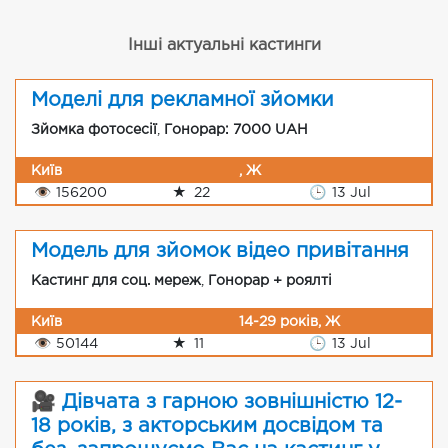
Інші актуальні кастинги
Моделі для рекламної зйомки
Зйомка фотосесії
,
Гонорар: 7000 UAH
Київ
, Ж
👁
156200
★
22
🕒
13 Jul
Модель для зйомок відео привітання
Кастинг для соц. мереж
,
Гонорар + роялті
Київ
14-29 років, Ж
👁
50144
★
11
🕒
13 Jul
🎥 Дівчата з гарною зовнішністю 12-
18 років, з акторським досвідом та