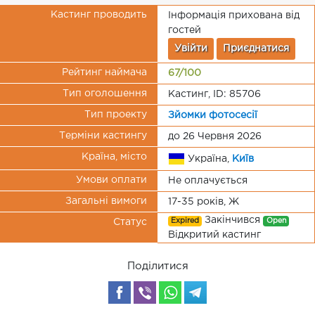
Кастинг проводить
Інформація прихована від
гостей
Увійти
Приєднатися
Рейтинг наймача
67/100
Тип оголошення
Кастинг, ID: 85706
Тип проекту
Зйомки фотосесії
Терміни кастингу
до 26 Червня 2026
Країна, місто
Україна,
Київ
Умови оплати
Не оплачується
Загальні вимоги
17-35 років, Ж
Закінчився
Expired
Open
Статус
Відкритий кастинг
Поділитися