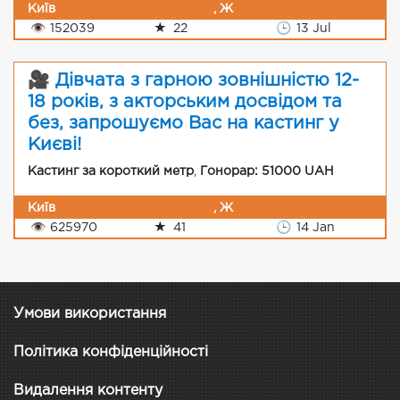
Київ
, Ж
👁
152039
★
22
🕒
13 Jul
🎥 Дівчата з гарною зовнішністю 12-
18 років, з акторським досвідом та
без, запрошуємо Вас на кастинг у
Києві!
Кастинг за короткий метр
,
Гонорар: 51000 UAH
Київ
, Ж
👁
625970
★
41
🕒
14 Jan
Умови використання
Політика конфіденційності
Видалення контенту