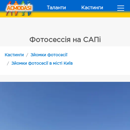
Таланти
Кастинги
Фотосессія на САПі
Кастинги
Зйомки фотосесії
Зйомки фотосесії в місті Київ