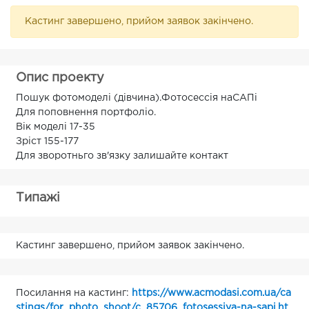
Кастинг завершено, прийом заявок закінчено.
Опис проекту
Пошук фотомоделі (дівчина).Фотосессія наСАПі
Для поповнення портфоліо.
Вік моделі 17-35
Зріст 155-177
Для зворотньго зв'язку залишайте контакт
Типажі
Кастинг завершено, прийом заявок закінчено.
Посилання на кастинг:
https://www.acmodasi.com.ua/ca
stings/for_photo_shoot/c_85706_fotosessiya-na-sapi.ht