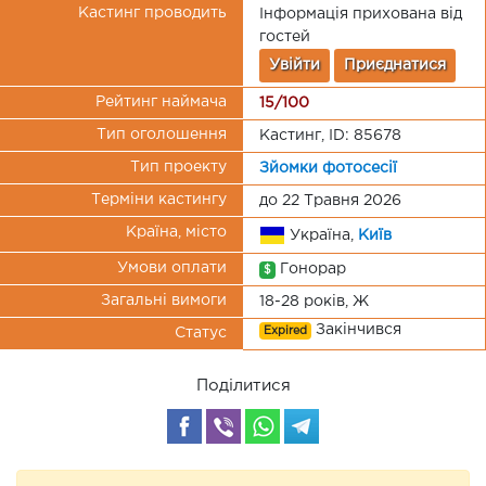
Кастинг проводить
Інформація прихована від
гостей
Увійти
Приєднатися
Рейтинг наймача
15/100
Тип оголошення
Кастинг, ID: 85678
Тип проекту
Зйомки фотосесії
Терміни кастингу
до 22 Травня 2026
Країна, місто
Україна,
Київ
Умови оплати
Гонорар
$
Загальні вимоги
18-28 років, Ж
Закінчився
Expired
Статус
Поділитися