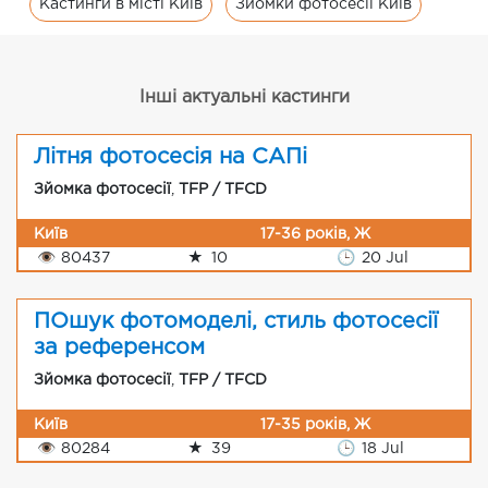
Кастинги в місті Київ
Зйомки фотосесії Київ
Інші актуальні кастинги
Літня фотосесія на САПі
Зйомка фотосесії
,
TFP / TFCD
Київ
17-36 років, Ж
👁
80437
★
10
🕒
20 Jul
ПОшук фотомоделі, стиль фотосесії
за референсом
Зйомка фотосесії
,
TFP / TFCD
Київ
17-35 років, Ж
👁
80284
★
39
🕒
18 Jul