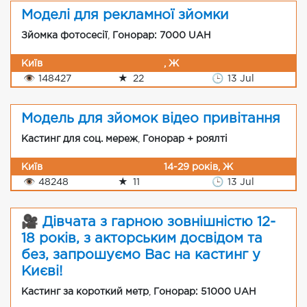
Моделі для рекламної зйомки
Зйомка фотосесії
,
Гонорар: 7000 UAH
Київ
, Ж
👁
148427
★
22
🕒
13 Jul
Модель для зйомок відео привітання
Кастинг для соц. мереж
,
Гонорар + роялті
Київ
14-29 років, Ж
👁
48248
★
11
🕒
13 Jul
🎥 Дівчата з гарною зовнішністю 12-
18 років, з акторським досвідом та
без, запрошуємо Вас на кастинг у
Києві!
Кастинг за короткий метр
,
Гонорар: 51000 UAH