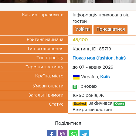
Кастинг проводить
Інформація прихована від
гостей
Увійти
Приєднатися
Рейтинг наймача
48/100
Тип оголошення
Кастинг, ID: 85719
Тип проекту
Показ мод (fashion, hair)
Терміни кастингу
до 07 Червня 2026
Країна, місто
Україна,
Київ
Умови оплати
Гонорар
$
Загальні вимоги
16-50 років, Ж
Закінчився
Expired
Open
Статус
Відкритий кастинг
Поділитися