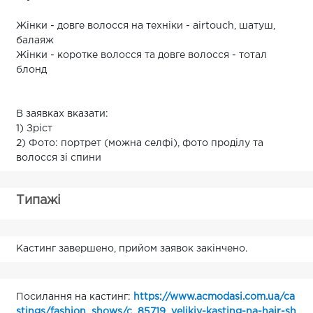
Жінки - довге волосся на техніки - airtouch, шатуш,
балаяж
Жінки - коротке волосся та довге волосся - тотал
блонд
В заявках вказати:
1) Зріст
2) Фото: портрет (можна селфі), фото проділу та
волосся зі спини
Типажі
Кастинг завершено, прийом заявок закінчено.
Посилання на кастинг:
https://www.acmodasi.com.ua/ca
stings/fashion_shows/c_85719_velikiy-kasting-na-hair-sh