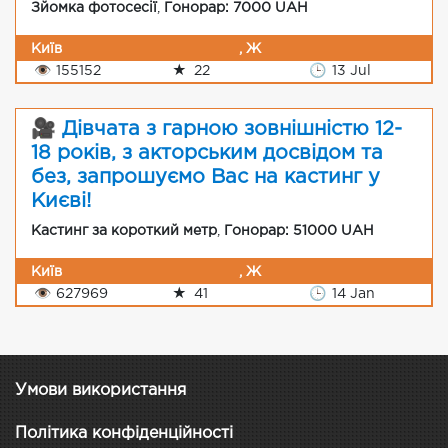
Зйомка фотосесії
,
Гонорар: 7000 UAH
Київ
, Ж
👁
155152
★
22
🕒
13 Jul
🎥 Дівчата з гарною зовнішністю 12-
18 років, з акторським досвідом та
без, запрошуємо Вас на кастинг у
Києві!
Кастинг за короткий метр
,
Гонорар: 51000 UAH
Київ
, Ж
👁
627969
★
41
🕒
14 Jan
Умови використання
Політика конфіденційності