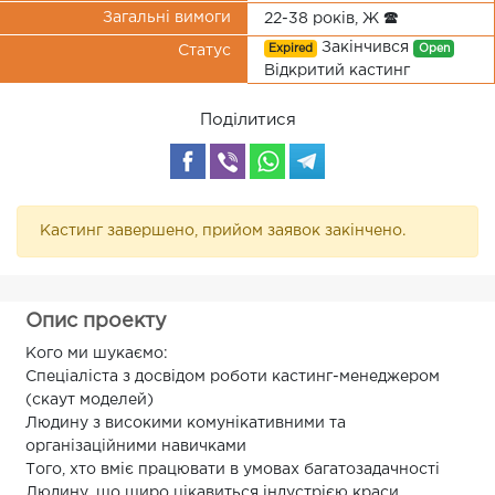
Загальні вимоги
22-38 років, Ж 🕿
Закінчився
Expired
Open
Статус
Відкритий кастинг
Поділитися
Кастинг завершено, прийом заявок закінчено.
Опис проекту
Кого ми шукаємо:
Спеціаліста з досвідом роботи кастинг-менеджером
(скаут моделей)
Людину з високими комунікативними та
організаційними навичками
Того, хто вміє працювати в умовах багатозадачності
Людину, що щиро цікавиться індустрією краси,