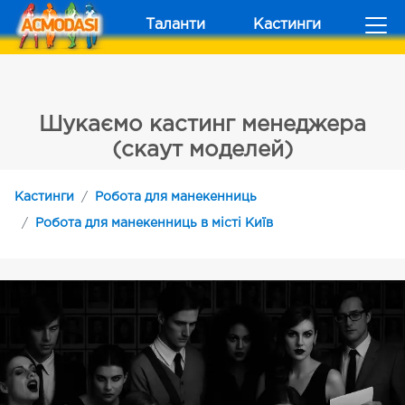
Таланти
Кастинги
Шукаємо кастинг менеджера
(скаут моделей)
Кастинги
Робота для манекенниць
Робота для манекенниць в місті Київ