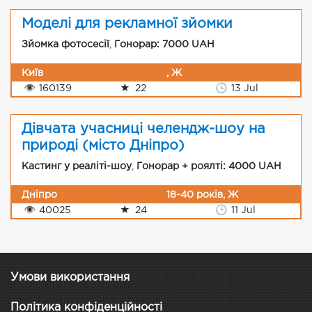
Моделі для рекламної зйомки
Зйомка фотосесії
,
Гонорар: 7000 UAH
Київ
, Ж
👁
160139
★
22
🕒
13 Jul
Дівчата учасниці челендж-шоу на
природі (місто Дніпро)
Кастинг у реаліті-шоу
,
Гонорар + роялті: 4000 UAH
Дніпро
18-40 років, Ж
👁
40025
★
24
🕒
11 Jul
Умови використання
Політика конфіденційності