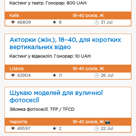
Кастинг у театр
,
Гонорар: 800 UAH
Київ
18-40 років, Ж
👁
46809
★
8
🕒
31 Jul
Акторки (жін.), 18–40, для коротких
вертикальних відео
Кастинг у відеокліп
,
Гонорар: 10 UAH
Lisboa
18-40 років, Ж
👁
42904
★
11
🕒
26 Jul
Шукаю моделей для вуличної
фотосесії
Зйомка фотосесії
,
TFP / TFCD
Чернігів
18-40 років, Ж 📷
👁
49597
★
2
🕒
22 Jul