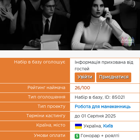
Набір в базу оголошує
Інформація прихована від
гостей
Увійти
Приєднатися
Рейтинг наймача
26/100
Тип оголошення
Набір в базу, ID: 85021
Тип проекту
Робота для манекенниць
Терміни кастингу
до 01 Серпня 2025
Країна, місто
Україна,
Київ
Умови оплати
Гонорар + роялті
$