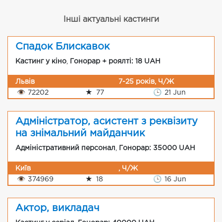
Інші актуальні кастинги
Спадок Блискавок
Кастинг у кіно
,
Гонорар + роялті: 18 UAH
Львів
7-25 років, Ч/Ж
👁
72202
★
77
🕒
21 Jun
Адміністратор, асистент з реквізиту
на знімальний майданчик
Адміністративний персонал
,
Гонорар: 35000 UAH
Київ
, Ч/Ж
👁
374969
★
18
🕒
16 Jun
Актор, викладач