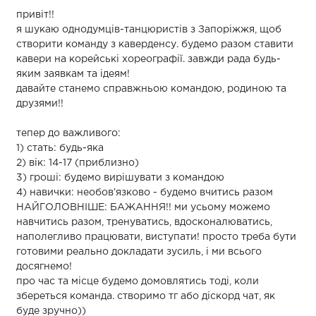
привіт!!
я шукаю однодумців-танцюристів з Запоріжжя, щоб
створити команду з каверденсу. будемо разом ставити
кавери на корейські хореографії. завжди рада будь-
яким заявкам та ідеям!
давайте станемо справжньою командою, родиною та
друзями!!
тепер до важливого:
1) стать: будь-яка
2) вік: 14-17 (приблизно)
3) гроші: будемо вирішувати з командою
4) навички: необовʼязково - будемо вчитись разом
НАЙГОЛОВНІШЕ: БАЖАННЯ!! ми усьому можемо
навчитись разом, тренуватись, вдосконалюватись,
наполегливо працювати, виступати! просто треба бути
готовими реально докладати зусиль, і ми всього
досягнемо!
про час та місце будемо домовлятись тоді, коли
збереться команда. створимо тг або діскорд чат, як
буде зручно))