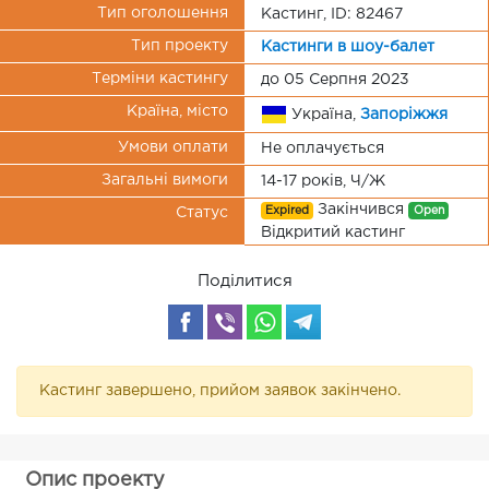
Тип оголошення
Кастинг, ID: 82467
Тип проекту
Кастинги в шоу-балет
Терміни кастингу
до 05 Серпня 2023
Країна, місто
Україна,
Запоріжжя
Умови оплати
Не оплачується
Загальні вимоги
14-17 років, Ч/Ж
Закінчився
Expired
Open
Статус
Відкритий кастинг
Поділитися
Кастинг завершено, прийом заявок закінчено.
Опис проекту