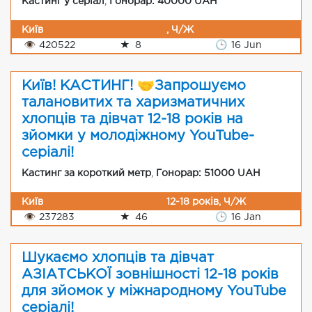
Кастинг у серіал
,
Гонорар: 40000 UAH
Київ
, Ч/Ж
👁
420522
★
8
🕒
16 Jun
Київ! КАСТИНГ! 🤝Запрошуємо
талановитих та харизматичних
хлопців та дівчат 12-18 років на
зйомки у молодіжному YouTube-
серіалі!
Кастинг за короткий метр
,
Гонорар: 51000 UAH
Київ
12-18 років, Ч/Ж
👁
237283
★
46
🕒
16 Jan
Шукаємо хлопців та дівчат
АЗІАТСЬКОЇ зовнішності 12-18 років
для зйомок у міжнародному YouTube
серіалі!