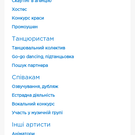
Скаутінг в агенцію
Хостес
Конкурс краси
Промоушен
Танцюристам
Танцювальний колектив
Go-go dancing, підтанцьовка
Пошук партнера
Співакам
Озвучування, дубляж
Естрадна діяльність
Вокальний конкурс
Участь у музичній групі
Інші артисти
Аніматори