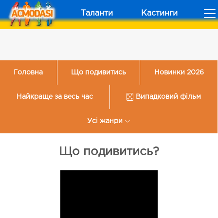
Таланти
Кастинги
Головна
Що подивитись
Новинки 2026
Найкраще за весь час
Випадковий фільм
Усі жанри
Що подивитись?