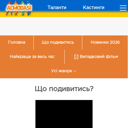
Таланти
Кастинги
Головна
Що подивитись
Новинки 2026
Найкраще за весь час
Випадковий фільм
Усі жанри
Що подивитись?