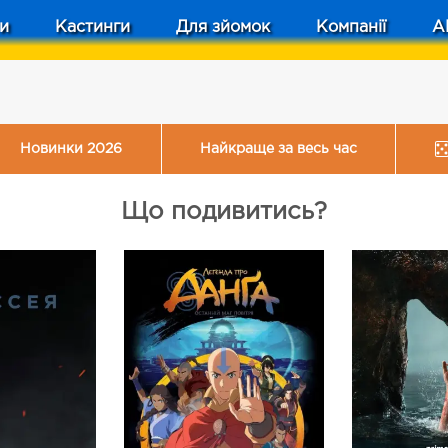
и
Кастинги
Для зйомок
Компанії
A
Новинки 2026
Найкраще за весь час
Що подивитись?