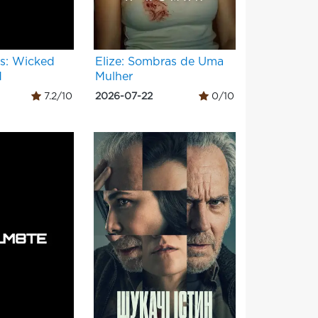
s: Wicked
Elize: Sombras de Uma
d
Mulher
7.2/10
2026-07-22
0/10