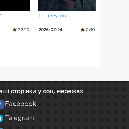
М
Los creyentes
7.2/10
2026-07-24
0/10
аші сторінки у соц. мережах
Facebook
Telegram