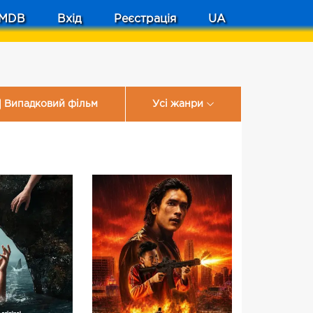
MDB
Вхід
Реєстрація
UA
Випадковий фільм
Усі жанри