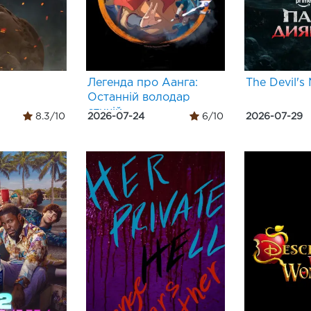
Легенда про Аанга:
The Devil's
Останній володар
стихій
8.3/10
2026-07-24
6/10
2026-07-29