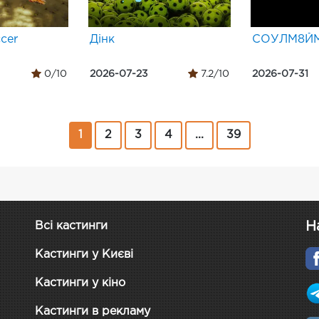
cer
Дінк
СОУЛМ8Й
0/10
2026-07-23
7.2/10
2026-07-31
1
2
3
4
...
39
Н
Всі кастинги
Кастинги у Києві
Кастинги у кіно
Кастинги в рекламу