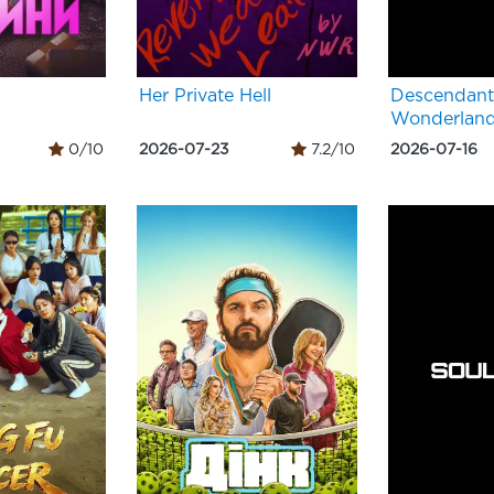
Her Private Hell
Descendant
Wonderlan
0/10
2026-07-23
7.2/10
2026-07-16