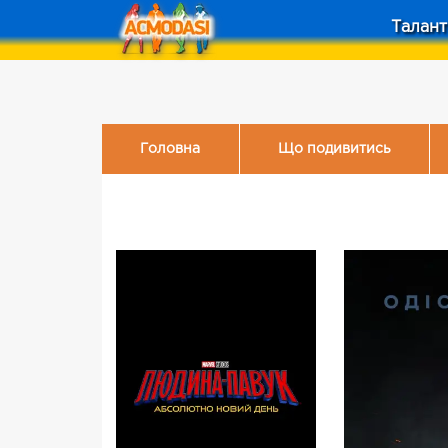
Талант
Головна
Що подивитись