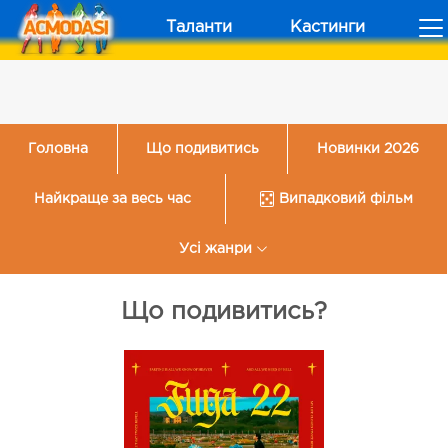
Таланти
Кастинги
Головна
Що подивитись
Новинки 2026
Найкраще за весь час
Випадковий фільм
Усі жанри
Що подивитись?