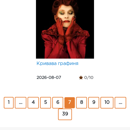
Кривава графиня
2026-08-07
0/10
1
...
4
5
6
7
8
9
10
...
39