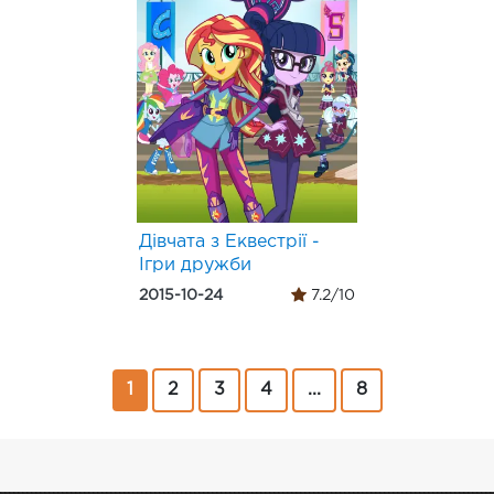
Дівчата з Еквестрії -
Ігри дружби
2015-10-24
7.2/10
1
2
3
4
...
8