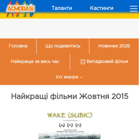
Таланти
Кастинги
Головна
Що подивитись
Новинки 2026
Найкраще за весь час
Випадковий фільм
Усі жанри
Найкращі фільми Жовтня 2015