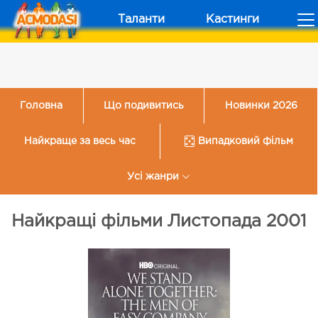
Таланти
Кастинги
Головна
Що подивитись
Новинки 2026
Найкраще за весь час
Випадковий фільм
Усі жанри
Найкращі фільми Листопада 2001