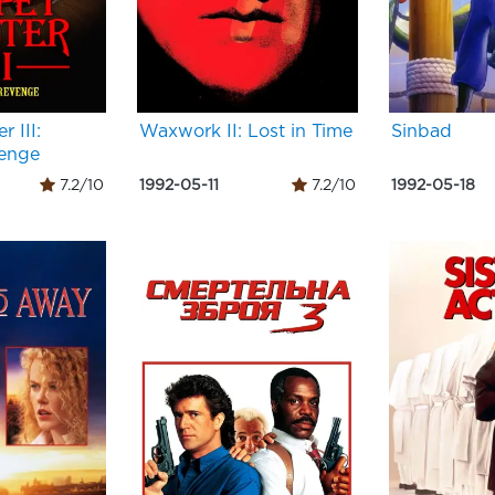
 III:
Waxwork II: Lost in Time
Sinbad
venge
7.2/10
1992-05-11
7.2/10
1992-05-18