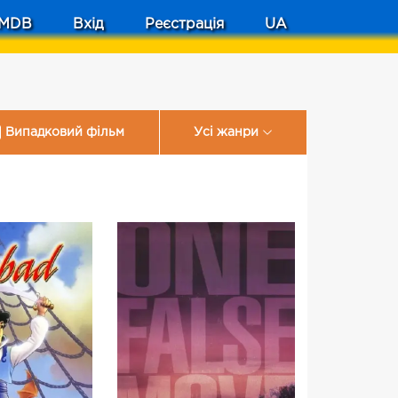
MDB
Вхід
Реєстрація
UA
Випадковий фільм
Усі жанри