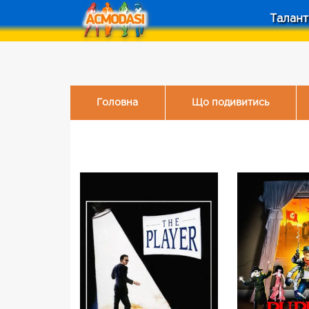
Талант
Головна
Що подивитись