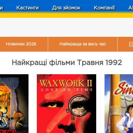
и
Кастинги
Для зйомок
Компанії
A
Новинки 2026
Найкраще за весь час
Найкращі фільми Травня 1992