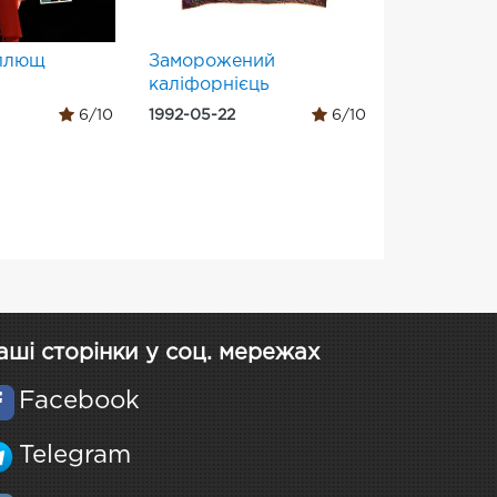
плющ
Заморожений
каліфорнієць
6/10
1992-05-22
6/10
аші сторінки у соц. мережах
Facebook
Telegram