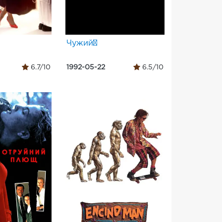
Чужий³
6.7/10
1992-05-22
6.5/10