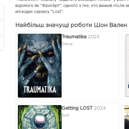
відомого як "Фрогёрт", одного з тих, хто вижив після а
епізодах серіалу "Lost".
Найбільш значущі роботи Шон Вален 
Traumatika
2025
Steve
Getting LOST
2024
Self