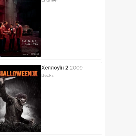
Engneer
Хеллоуїн 2
2009
Becks