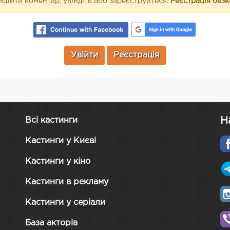
шити коментар, увійдіть або зареєструйтеся.
Реєстрація без
Увійти
Реєстрація
Н
Всі кастинги
Кастинги у Києві
Кастинги у кіно
Кастинги в рекламу
Кастинги у серіали
База акторів