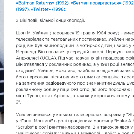
«Batman Returns» (1992)
,
«Бетмен повертається» (1992
(1997)
,
«Twister» (1996)
,
З Вікіпедії, вільної енциклопедії.
Шон М. Уейлен (народився 19 травня 1964 року) – амер
телесеріалах та театральних постановках. Уейлен нар
році, він був наймолодшим із чотирьох дітей, і виріс у
Меріленд. Він навчався у середній школі Шервуд і зак
Анджелесі (UCLA). Під час навчання він працював офіці
Він з'являвся у рекламних роликах, а у 1991 році зняв
сходами". Уейлен, можливо, найбільше відомий завдяки
його персонаж, після великого шматка сендвіча з ара
на запитання радіоведучого про знаменитий дуель Бур
рекламному ролику піци DiGiorno, де його персонаж і
місті Тусон, штат Арізона, а також у короткочасному т
2".
Уейлен знімався у кількох телесеріалах, зокрема у "Жит
у "Ганні Монтані" в ролі працівника магазину "Make A 
"Scrubs" в ролі рентген-лаборанта. Він також знявся у ф
"Halloween" серіалу "Відьми з Вейверлі Плейс" у ролі 