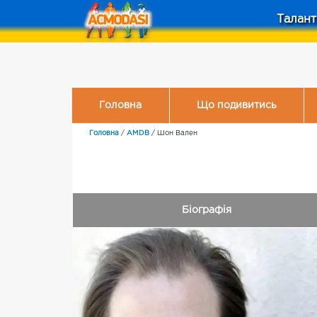
Талант
Головна
Що подивитись
Головна
/
AMDB
/
Шон Вален
Біографія