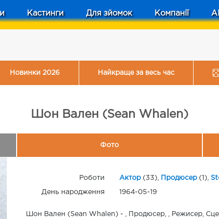
и
Кастинги
Для зйомок
Компанії
A
Новинки 2026
Найкраще за весь час
Шон Вален (Sean Whalen)
Фото
Роботи
Актор
(33),
Продюсер
(1),
St
День народження
1964-05-19
Шон Вален (Sean Whalen) - , Продюсер, , Режисер, Сцен