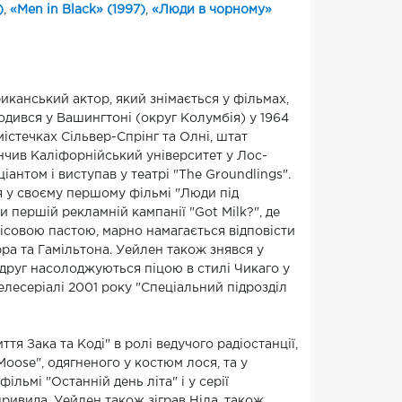
)
,
«Men in Black» (1997)
,
«Люди в чорному»
иканський актор, який знімається у фільмах,
одився у Вашингтоні (округ Колумбія) у 1964
 містечках Сільвер-Спрінг та Олні, штат
інчив Каліфорнійський університет у Лос-
антом і виступав у театрі "The Groundlings".
ся у своєму першому фільмі "Люди під
 першій рекламній кампанії "Got Milk?", де
хісовою пастою, марно намагається відповісти
ра та Гамільтона. Уейлен також знявся у
 друг насолоджуються піцою в стилі Чикаго у
елесеріалі 2001 року "Спеціальний підрозділ
тя Зака та Коді" в ролі ведучого радіостанції,
Moose", одягненого у костюм лося, та у
ільмі "Останній день літа" і у серії
привида. Уейлен також зіграв Ніла, також