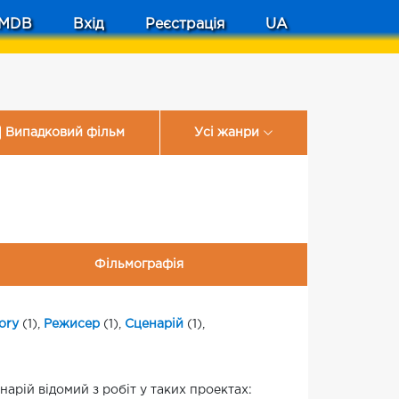
MDB
Вхід
Реєстрація
UA
Випадковий фільм
Усі жанри
Фільмографія
ory
(1),
Режисер
(1),
Сценарій
(1),
арій відомий з робіт у таких проектах: