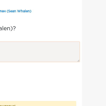
лен (Sean Whalen)
len)?