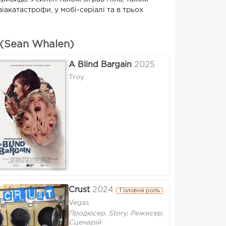
віакатастрофи, у мобі-серіалі та в трьох
(Sean Whalen)
A Blind Bargain
2025
Troy
Crust
2024
Головна роль
Vegas
Продюсер, Story, Режисер,
Сценарій