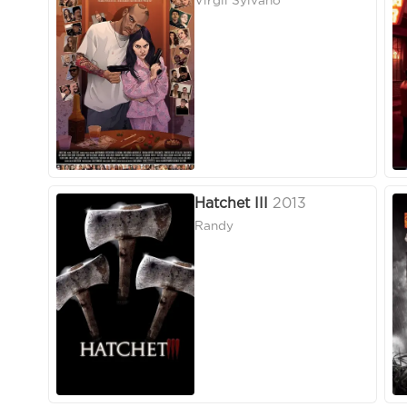
Virgil Sylvano
Hatchet III
2013
Randy