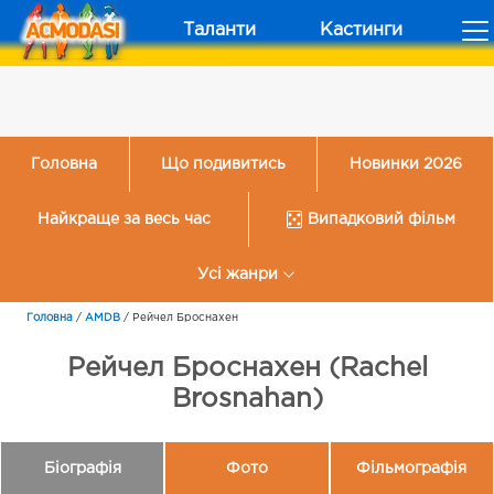
Таланти
Кастинги
Головна
Що подивитись
Новинки 2026
Найкраще за весь час
Випадковий фільм
Усі жанри
Головна
/
AMDB
/
Рейчел Броснахен
Рейчел Броснахен (Rachel
Brosnahan)
Біографія
Фото
Фільмографія