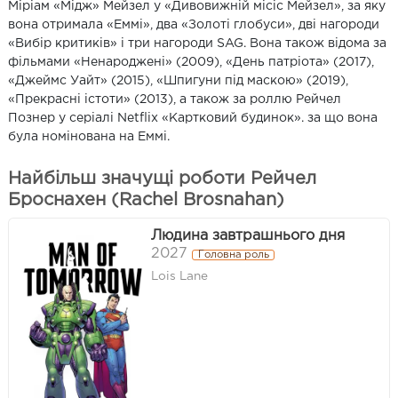
Міріам «Мідж» Мейзел у «Дивовижній місіс Мейзел», за яку
вона отримала «Еммі», два «Золоті глобуси», дві нагороди
«Вибір критиків» і три нагороди SAG. Вона також відома за
фільмами «Ненароджені» (2009), «День патріота» (2017),
«Джеймс Уайт» (2015), «Шпигуни під маскою» (2019),
«Прекрасні істоти» (2013), а також за роллю Рейчел
Познер у серіалі Netflix «Картковий будинок». за що вона
була номінована на Еммі.
Найбільш значущі роботи Рейчел
Броснахен (Rachel Brosnahan)
Людина завтрашнього дня
2027
Головна роль
Lois Lane